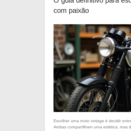
O guia definitivo para es
com paixão
Escolher uma moto vintage é decidir en
Ambas compartilham uma estética, mas di