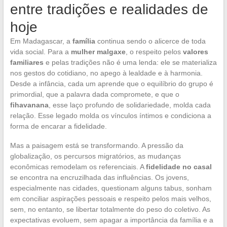
entre tradições e realidades de
hoje
Em Madagascar, a
família
continua sendo o alicerce de toda
vida social. Para a
mulher malgaxe
, o respeito pelos
valores
familiares
e pelas tradições não é uma lenda: ele se materializa
nos gestos do cotidiano, no apego à lealdade e à harmonia.
Desde a infância, cada um aprende que o equilíbrio do grupo é
primordial, que a palavra dada compromete, e que o
fihavanana
, esse laço profundo de solidariedade, molda cada
relação. Esse legado molda os vínculos íntimos e condiciona a
forma de encarar a fidelidade.
Mas a paisagem está se transformando. A pressão da
globalização, os percursos migratórios, as mudanças
econômicas remodelam os referenciais. A
fidelidade no casal
se encontra na encruzilhada das influências. Os jovens,
especialmente nas cidades, questionam alguns tabus, sonham
em conciliar aspirações pessoais e respeito pelos mais velhos,
sem, no entanto, se libertar totalmente do peso do coletivo. As
expectativas evoluem, sem apagar a importância da família e a