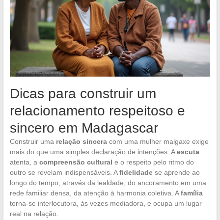
Dicas para construir um
relacionamento respeitoso e
sincero em Madagascar
Construir uma
relação sincera
com uma mulher malgaxe exige
mais do que uma simples declaração de intenções. A
escuta
atenta, a
compreensão cultural
e o respeito pelo ritmo do
outro se revelam indispensáveis. A
fidelidade
se aprende ao
longo do tempo, através da lealdade, do ancoramento em uma
rede familiar densa, da atenção à harmonia coletiva. A
família
torna-se interlocutora, às vezes mediadora, e ocupa um lugar
real na relação.