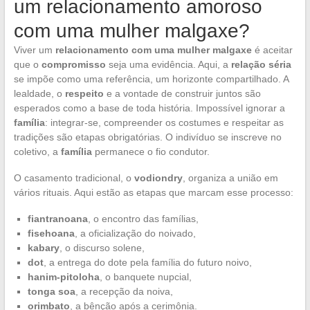
um relacionamento amoroso
com uma mulher malgaxe?
Viver um
relacionamento com uma mulher malgaxe
é aceitar
que o
compromisso
seja uma evidência. Aqui, a
relação séria
se impõe como uma referência, um horizonte compartilhado. A
lealdade, o
respeito
e a vontade de construir juntos são
esperados como a base de toda história. Impossível ignorar a
família
: integrar-se, compreender os costumes e respeitar as
tradições são etapas obrigatórias. O indivíduo se inscreve no
coletivo, a
família
permanece o fio condutor.
O casamento tradicional, o
vodiondry
, organiza a união em
vários rituais. Aqui estão as etapas que marcam esse processo:
fiantranoana
, o encontro das famílias,
fisehoana
, a oficialização do noivado,
kabary
, o discurso solene,
dot
, a entrega do dote pela família do futuro noivo,
hanim-pitoloha
, o banquete nupcial,
tonga soa
, a recepção da noiva,
orimbato
, a bênção após a cerimônia.