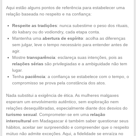
Aqui estão alguns pontos de referência para estabelecer uma
relação baseada no respeito e na confiança:
Respeite as tradições
: nunca subestime o peso dos rituais,
do kabary ou do vodiondry, cada etapa conta.
Mantenha uma
abertura de espírito
: acolha as diferenças
sem julgar, leve o tempo necessário para entender antes de
agir.
Mostre
transparência
: esclareça suas intenções, pois as
relações sérias
são privilegiadas e a ambiguidade não tem
lugar.
Tenha
paciência
: a confiança se estabelece com o tempo, o
compromisso se prova pela constância dos atos.
Nada substitui a exigência de ética. As mulheres malgaxes
esperam um envolvimento autêntico, sem exploração nem
relações desequilibradas, especialmente diante dos desvios do
turismo sexual
. Comprometer-se em uma
relação
intercultural
em Madagascar é também saber questionar seus
hábitos, aceitar ser surpreendido e compreender que o respeito
mútuo não admite exceções. Aqui, a fidelidade se enraíza no