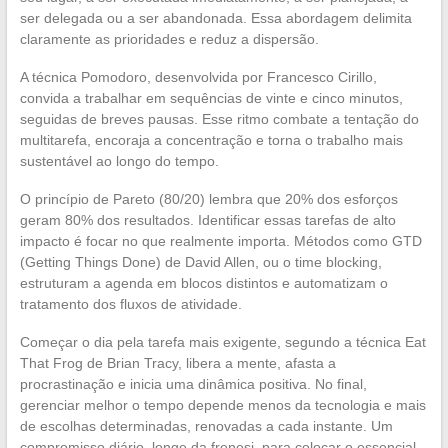
ser delegada ou a ser abandonada. Essa abordagem delimita
claramente as prioridades e reduz a dispersão.
A técnica Pomodoro, desenvolvida por Francesco Cirillo,
convida a trabalhar em sequências de vinte e cinco minutos,
seguidas de breves pausas. Esse ritmo combate a tentação do
multitarefa, encoraja a concentração e torna o trabalho mais
sustentável ao longo do tempo.
O princípio de Pareto (80/20) lembra que 20% dos esforços
geram 80% dos resultados. Identificar essas tarefas de alto
impacto é focar no que realmente importa. Métodos como GTD
(Getting Things Done) de David Allen, ou o time blocking,
estruturam a agenda em blocos distintos e automatizam o
tratamento dos fluxos de atividade.
Começar o dia pela tarefa mais exigente, segundo a técnica Eat
That Frog de Brian Tracy, libera a mente, afasta a
procrastinação e inicia uma dinâmica positiva. No final,
gerenciar melhor o tempo depende menos da tecnologia e mais
de escolhas determinadas, renovadas a cada instante. Um
compromisso diário, longe da frenesi, para colocar o essencial