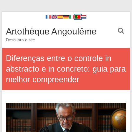
Artothèque Angoulême
Descubra o site
Diferenças entre o controle in
abstracto e in concreto: guia para
melhor compreender