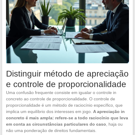
Distinguir método de apreciação
e controle de proporcionalidade
Uma confusão frequente consiste em igualar o controle in
concreto ao controle de proporcionalidade. O controle de
proporcionalidade é um método de raciocínio específico, que
implica um equilíbrio dos interesses em jogo.
A apreciação in
concreto é mais ampla: refere-se a todo raciocínio que leva
em conta as circunstâncias particulares do caso
, haja ou
não uma ponderação de direitos fundamentais.