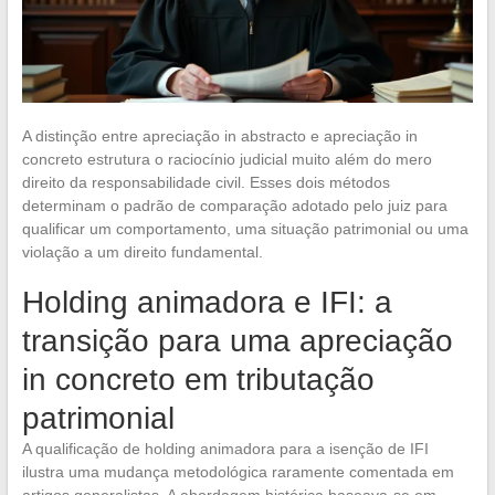
A distinção entre apreciação in abstracto e apreciação in
concreto estrutura o raciocínio judicial muito além do mero
direito da responsabilidade civil. Esses dois métodos
determinam o padrão de comparação adotado pelo juiz para
qualificar um comportamento, uma situação patrimonial ou uma
violação a um direito fundamental.
Holding animadora e IFI: a
transição para uma apreciação
in concreto em tributação
patrimonial
A qualificação de holding animadora para a isenção de IFI
ilustra uma mudança metodológica raramente comentada em
artigos generalistas. A abordagem histórica baseava-se em