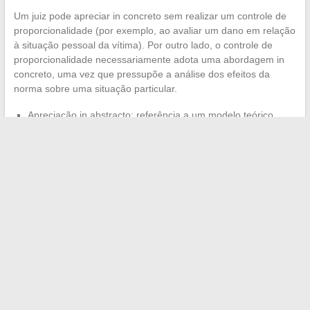
Um juiz pode apreciar in concreto sem realizar um controle de
proporcionalidade (por exemplo, ao avaliar um dano em relação
à situação pessoal da vítima). Por outro lado, o controle de
proporcionalidade necessariamente adota uma abordagem in
concreto, uma vez que pressupõe a análise dos efeitos da
norma sobre uma situação particular.
Apreciação in abstracto: referência a um modelo teórico,
independentemente das particularidades individuais
Apreciação in concreto: consideração das circunstâncias
próprias do caso
Controle de proporcionalidade: ponderação de direitos ou
interesses concorrentes, sempre in concreto em sua
implementação
A distinção entre esses dois modos de apreciação permeia todo
o direito positivo francês, da tributação patrimonial ao direito do
trabalho, passando pelo controle de convencionalidade. Seu
domínio técnico condiciona a estratégia contenciosa tanto
quanto a redação das conclusões, e a tendência jurisprudencial
recente aponta para uma individualização crescente do