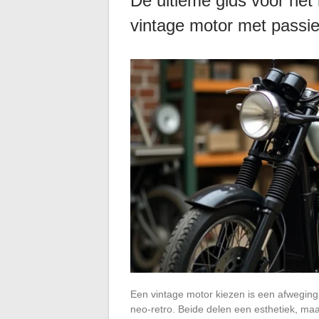
De ultieme gids voor het
vintage motor met passi
Een vintage motor kiezen is een afwegi
neo-retro. Beide delen een esthetiek, maa