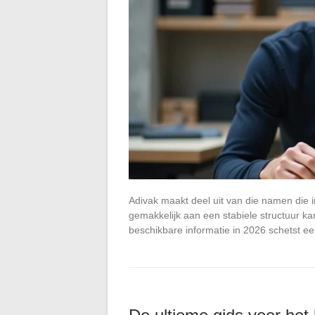
Adivak maakt deel uit van die namen die 
gemakkelijk aan een stabiele structuur k
beschikbare informatie in 2026 schetst e