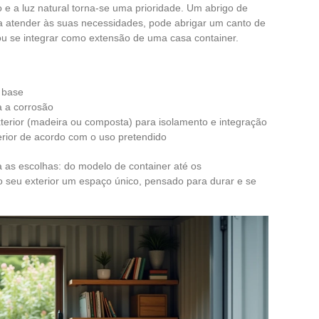
ço e a luz natural torna-se uma prioridade. Um abrigo de
ra atender às suas necessidades, pode abrigar um canto de
ou se integrar como extensão de uma casa container.
 base
a a corrosão
xterior (madeira ou composta) para isolamento e integração
terior de acordo com o uso pretendido
a as escolhas: do modelo de container até os
o seu exterior um espaço único, pensado para durar e se