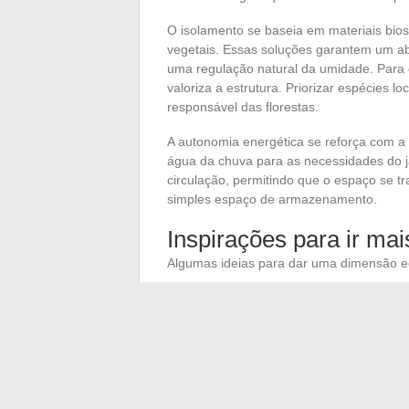
O isolamento se baseia em materiais bios
vegetais. Essas soluções garantem um abr
uma regulação natural da umidade. Para 
valoriza a estrutura. Priorizar espécies 
responsável das florestas.
A autonomia energética se reforça com a 
água da chuva para as necessidades do j
circulação, permitindo que o espaço se tr
simples espaço de armazenamento.
Inspirações para ir mai
Algumas ideias para dar uma dimensão eco
Instalar um telhado verde para reforça
Prever aberturas amplas para a luz nat
Utilizar tintas sem COV para preservar 
O abrigo de jardim container não é mais u
uma nova forma de pensar o habitat, sóbr