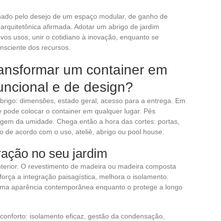
ionado pelo desejo de um espaço modular, de ganho de
arquitetônica afirmada. Adotar um abrigo de jardim
novos usos, unir o cotidiano à inovação, enquanto se
onsciente dos recursos.
ransformar um container em
uncional e de design?
brigo: dimensões, estado geral, acesso para a entrega. Em
e pode colocar o container em qualquer lugar. Pés
gem da umidade. Chega então a hora das cortes: portas,
o de acordo com o uso, ateliê, abrigo ou pool house.
ração no seu jardim
interior. O revestimento de madeira ou madeira composta
reforça a integração paisagística, melhora o isolamento.
 uma aparência contemporânea enquanto o protege a longo
conforto: isolamento eficaz, gestão da condensação,