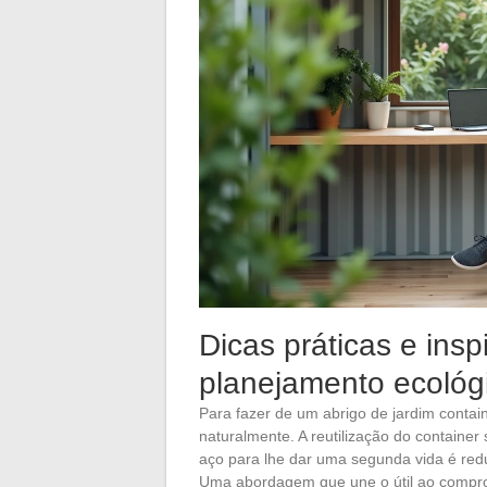
Dicas práticas e ins
planejamento ecológ
Para fazer de um abrigo de jardim conta
naturalmente. A reutilização do container
aço para lhe dar uma segunda vida é redu
Uma abordagem que une o útil ao compr