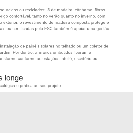
sourcidos ou reciclados: lã de madeira, cânhamo, fibras
igo confortável, tanto no verão quanto no inverno, com
o exterior, o revestimento de madeira composta protege e
locais ou certificadas pelo FSC também é apoiar uma gestão
instalação de painéis solares no telhado ou um coletor de
ardim. Por dentro, armários embutidos liberam a
ansforme conforme as estações: ateliê, escritório ou
s longe
lógica e prática ao seu projeto:
r o isolamento e atrair a biodiversidade
ural e limitar o consumo elétrico
a qualidade do ar interior
m simples espaço utilitário. Ele se torna um manifesto de
io e inventivo, onde cada detalhe reflete uma escolha