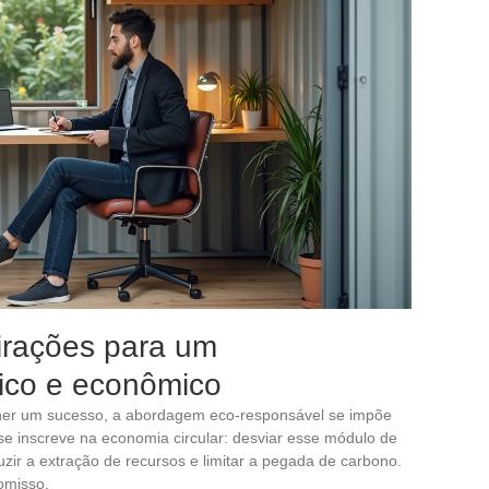
pirações para um
ico e econômico
iner um sucesso, a abordagem eco-responsável se impõe
 se inscreve na economia circular: desviar esse módulo de
zir a extração de recursos e limitar a pegada de carbono.
omisso.