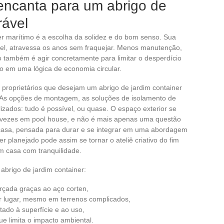
 encanta para um abrigo de
rável
r marítimo é a escolha da solidez e do bom senso. Sua
vel, atravessa os anos sem fraquejar. Menos manutenção,
ão também é agir concretamente para limitar o desperdício
to em uma lógica de economia circular.
 proprietários que desejam um abrigo de jardim container
. As opções de montagem, as soluções de isolamento de
zados: tudo é possível, ou quase. O espaço exterior se
às vezes em pool house, e não é mais apenas uma questão
asa, pensada para durar e se integrar em uma abordagem
r planejado pode assim se tornar o ateliê criativo do fim
m casa com tranquilidade.
 abrigo de jardim container:
orçada graças ao aço corten,
r lugar, mesmo em terrenos complicados,
ado à superfície e ao uso,
e limita o impacto ambiental.