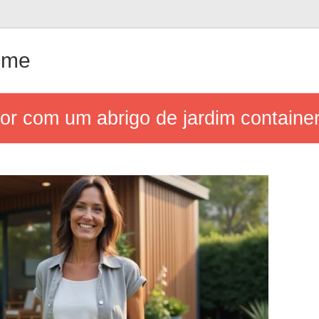
ême
or com um abrigo de jardim container