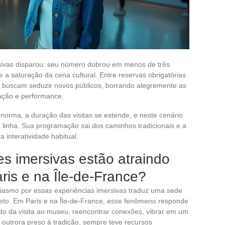
sivas disparou: seu número dobrou em menos de três
e a saturação da cena cultural. Entre reservas obrigatórias
ias buscam seduzir novos públicos, borrando alegremente as
alação e performance.
 norma, a duração das visitas se estende, e neste cenário
linha. Sua programação sai dos caminhos tradicionais e a
 interatividade habitual.
s imersivas estão atraindo
is e na Île-de-France?
siasmo por essas experiências imersivas traduz uma sede
reto. Em Paris e na Île-de-France, esse fenômeno responde
do da visita ao museu, reencontrar conexões, vibrar em um
 outrora preso à tradição, sempre teve recursos