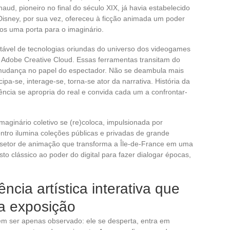
aud, pioneiro no final do século XIX, já havia estabelecido
 Disney, por sua vez, ofereceu à ficção animada um poder
os uma porta para o imaginário.
otável de tecnologias oriundas do universo dos videogames
 Adobe Creative Cloud. Essas ferramentas transitam do
mudança no papel do espectador. Não se deambula mais
a-se, interage-se, torna-se ator da narrativa. História da
ência se apropria do real e convida cada um a confrontar-
ginário coletivo se (re)coloca, impulsionada por
contro ilumina coleções públicas e privadas de grande
 setor de animação que transforma a Île-de-France em uma
sto clássico ao poder do digital para fazer dialogar épocas,
cia artística interativa que
da exposição
m ser apenas observado: ele se desperta, entra em