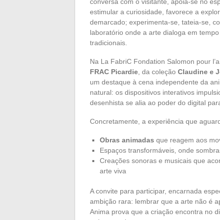
conversa com o visitante, apoia-se no e
estimular a curiosidade, favorece a expl
demarcado; experimenta-se, tateia-se, co
laboratório onde a arte dialoga em tempo r
tradicionais.
Na La FabriC Fondation Salomon pour l’a
FRAC Picardie
, da coleção
Claudine e 
um destaque à cena independente da anima
natural: os dispositivos interativos impul
desenhista se alia ao poder do digital par
Concretamente, a experiência que aguar
Obras animadas
que reagem aos movi
Espaços transformáveis, onde sombra
Creações sonoras e musicais que acom
arte viva
A convite para participar, encarnada esp
ambição rara: lembrar que a arte não é a
Anima prova que a criação encontra no dig