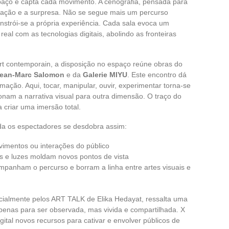
spaço e capta cada movimento. A cenografia, pensada para
oração e a surpresa. Não se segue mais um percurso
nstrói-se a própria experiência. Cada sala evoca um
eal com as tecnologias digitais, abolindo as fronteiras
rt contemporain, a disposição no espaço reúne obras do
Jean-Marc Salomon
e da
Galerie MIYU
. Este encontro dá
ção. Aqui, tocar, manipular, ouvir, experimentar torna-se
sionam a narrativa visual para outra dimensão. O traço do
a criar uma imersão total.
da os espectadores se desdobra assim:
mentos ou interações do público
s e luzes moldam novos pontos de vista
panham o percurso e borram a linha entre artes visuais e
ecialmente pelos ART TALK de Elika Hedayat, ressalta uma
penas para ser observada, mas vivida e compartilhada. X
ital novos recursos para cativar e envolver públicos de