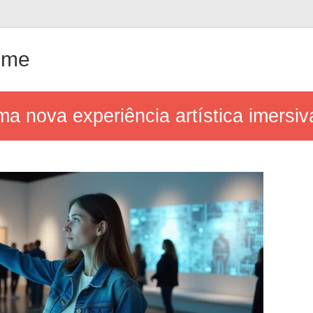
ême
 nova experiência artística imersiva