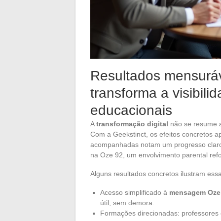
Resultados mensuráv
transforma a visibilid
educacionais
A
transformação digital
não se resume a 
Com a Geekstinct, os efeitos concretos a
acompanhadas notam um progresso cla
na Oze 92, um envolvimento parental refo
Alguns resultados concretos ilustram es
Acesso simplificado à
mensagem Oze
útil, sem demora.
Formações direcionadas: professores 