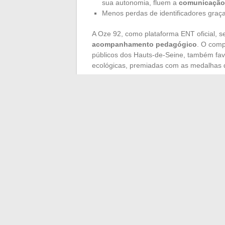
sua autonomia, fluem a
comunicação 
Menos perdas de identificadores gra
A Oze 92, como plataforma ENT oficial, 
acompanhamento pedagógico
. O comp
públicos dos Hauts-de-Seine, também favor
ecológicas, premiadas com as medalhas 
A
formação Oze 92
oferecida pela Geeks
ferramentas, se envolvam em projetos co
números falam por si: a taxa de absenteí
professores ganham tempo para acompanh
ferramenta, tornando-se um aliado do dia 
Quando a tecnologia e o humano avançam 
estatísticas. Ele é vivido, compartilhado
←
Como se tornar independente através
Descubra a plataforma indispens