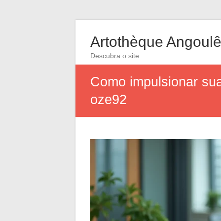
Artothèque Angoul
Descubra o site
Como impulsionar sua
oze92