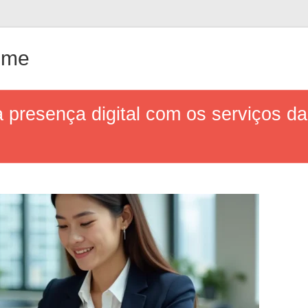
ême
 presença digital com os serviços da