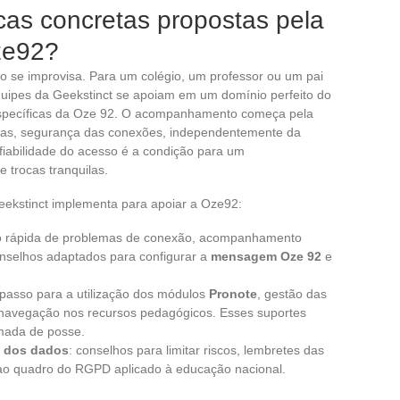
cas concretas propostas pela
ze92?
o se improvisa. Para um colégio, um professor ou um pai
equipes da Geekstinct se apoiam em um domínio perfeito do
specíficas da Oze 92. O acompanhamento começa pela
nhas, segurança das conexões, independentemente da
nfiabilidade do acesso é a condição para um
trocas tranquilas.
Geekstinct implementa para apoiar a Oze92:
ão rápida de problemas de conexão, acompanhamento
nselhos adaptados para configurar a
mensagem Oze 92
e
 passo para a utilização dos módulos
Pronote
, gestão das
, navegação nos recursos pedagógicos. Esses suportes
omada de posse.
a dos dados
: conselhos para limitar riscos, lembretes das
o ao quadro do RGPD aplicado à educação nacional.