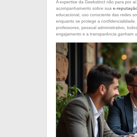
A expertise da Geekstinct não para por a
acompanhamento sobre sua
e-reputaçã
educacional, uso consciente das redes soc
enquanto se protege a confidencialidade. 
professores, pessoal administrativo, tod
engajamento e a transparência ganham u