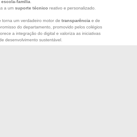
escola-família
.
ças a um
suporte técnico
reativo e personalizado.
se torna um verdadeiro motor de
transparência
e de
romisso do departamento, promovido pelos colégios
ece a integração do digital e valoriza as iniciativas
de desenvolvimento sustentável.
tinct permite que os usuários se apropriem das
letivos e desenvolvam a autonomia dos alunos. Os
smo diminui, as famílias estão melhor informadas e os
ar cada aluno. O digital deixa de ser uma simples
a dia.
juntos, o sucesso escolar não se limita mais a
 e desenha a cada dia o novo rosto da educação conectada.
 do acompanhamento profissional e pessoal
ável para acompanhar todas as notícias do MMA online
→