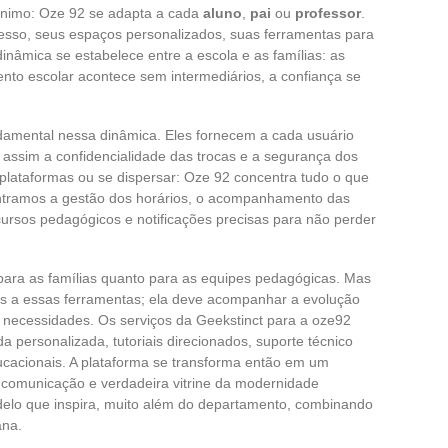
ônimo: Oze 92 se adapta a cada
aluno
,
pai
ou
professor
.
esso, seus espaços personalizados, suas ferramentas para
nâmica se estabelece entre a escola e as famílias: as
nto escolar acontece sem intermediários, a confiança se
mental nessa dinâmica. Eles fornecem a cada usuário
 assim a confidencialidade das trocas e a segurança dos
 plataformas ou se dispersar: Oze 92 concentra tudo o que
ontramos a gestão dos horários, o acompanhamento das
ursos pedagógicos e notificações precisas para não perder
o para as famílias quanto para as equipes pedagógicas. Mas
 a essas ferramentas; ela deve acompanhar a evolução
 necessidades. Os serviços da Geekstinct para a oze92
a personalizada, tutoriais direcionados, suporte técnico
ucacionais. A plataforma se transforma então em um
comunicação e verdadeira vitrine da modernidade
elo que inspira, muito além do departamento, combinando
ana.