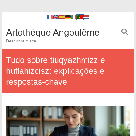
Artothèque Angoulême
Descubra o site
Tudo sobre tiuqyazhmizz e
huflahizcisz: explicações e
respostas-chave