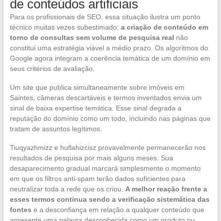
de conteúdos artificiais
Para os profissionais de SEO, essa situação ilustra um ponto
técnico muitas vezes subestimado:
a criação de conteúdo em
torno de consultas sem volume de pesquisa real
não
constitui uma estratégia viável a médio prazo. Os algoritmos do
Google agora integram a coerência temática de um domínio em
seus critérios de avaliação.
Um site que publica simultaneamente sobre imóveis em
Saintes, câmeras descartáveis e termos inventados envia um
sinal de baixa expertise temática. Esse sinal degrada a
reputação do domínio como um todo, incluindo nas páginas que
tratam de assuntos legítimos.
Tiuqyazhmizz e huflahizcisz provavelmente permanecerão nos
resultados de pesquisa por mais alguns meses. Sua
desaparecimento gradual marcará simplesmente o momento
em que os filtros anti-spam terão dados suficientes para
neutralizar toda a rede que os criou.
A melhor reação frente a
esses termos continua sendo a verificação sistemática das
fontes
e a desconfiança em relação a qualquer conteúdo que
apresente uma palavra desconhecida como um produto ou