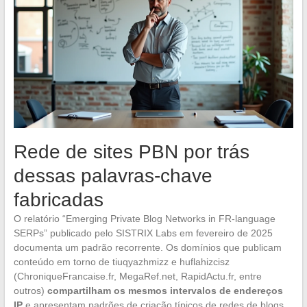
Rede de sites PBN por trás
dessas palavras-chave
fabricadas
O relatório “Emerging Private Blog Networks in FR-language
SERPs” publicado pelo SISTRIX Labs em fevereiro de 2025
documenta um padrão recorrente. Os domínios que publicam
conteúdo em torno de tiuqyazhmizz e huflahizcisz
(ChroniqueFrancaise.fr, MegaRef.net, RapidActu.fr, entre
outros)
compartilham os mesmos intervalos de endereços
IP
e apresentam padrões de criação típicos de redes de blogs