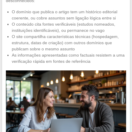
desconhecidos:
O domínio que publica o artigo tem um histórico editorial
coerente, ou cobre assuntos sem ligação lógica entre si
O conteúdo cita fontes verificáveis (estudos nomeados,
instituições identificáveis), ou permanece no vago
O site compartilha características técnicas (hospedagem,
estrutura, datas de criação) com outros domínios que
publicam sobre o mesmo assunto
As informações apresentadas como factuais resistem a uma
verificação rápida em fontes de referência