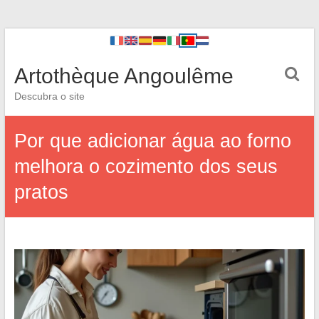
Artothèque Angoulême
Descubra o site
Por que adicionar água ao forno
melhora o cozimento dos seus
pratos