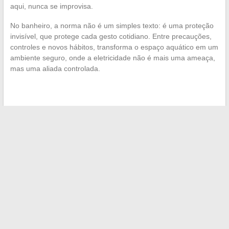
aqui, nunca se improvisa.
No banheiro, a norma não é um simples texto: é uma proteção
invisível, que protege cada gesto cotidiano. Entre precauções,
controles e novos hábitos, transforma o espaço aquático em um
ambiente seguro, onde a eletricidade não é mais uma ameaça,
mas uma aliada controlada.
←
Guia completo para usar eficazmente o herbicida Ferber
Painting no jardim
Descubra as 26 subsidiárias do grupo Cevital e o
crescimento industrial argelino
→