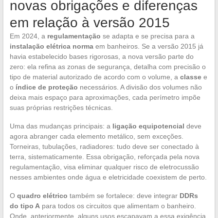
novas obrigações e diferenças
em relação à versão 2015
Em 2024, a
regulamentação
se adapta e se precisa para a
instalação elétrica norma
em banheiros. Se a versão 2015 já
havia estabelecido bases rigorosas, a nova versão parte do
zero: ela refina as zonas de segurança, detalha com precisão o
tipo de material autorizado de acordo com o volume, a
classe
e
o
índice de proteção
necessários. A divisão dos volumes não
deixa mais espaço para aproximações, cada perímetro impõe
suas próprias restrições técnicas.
Uma das mudanças principais: a
ligação equipotencial
deve
agora abranger cada elemento metálico, sem exceções.
Torneiras, tubulações, radiadores: tudo deve ser conectado à
terra, sistematicamente. Essa obrigação, reforçada pela nova
regulamentação, visa eliminar qualquer risco de eletrocussão
nesses ambientes onde água e eletricidade coexistem de perto.
O
quadro elétrico
também se fortalece: deve integrar
DDRs
do tipo A
para todos os circuitos que alimentam o banheiro.
Onde, anteriormente, alguns usos escapavam a essa exigência,