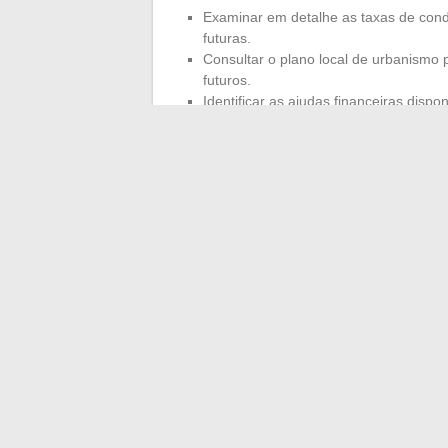
Examinar em detalhe as taxas de cond
futuras.
Consultar o plano local de urbanismo p
futuros.
Identificar as ajudas financeiras dispo
dispositivos da CAF.
Para aprimorar seu projeto, os recursos 
de empréstimo ou guias práticos constitu
ouvir os moradores, consultar as atas de
visão concreta e nuançada do imóvel e de
no método e na inteligência coletiva. No fi
consolidar na realidade, longe das armad
←
Compreender a fidelidade nas relaçõ
Compreender a diferença entre Pr