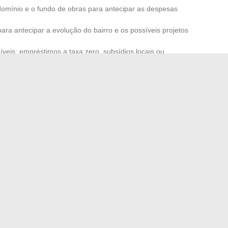
omínio e o fundo de obras para antecipar as despesas
ara antecipar a evolução do bairro e os possíveis projetos
níveis: empréstimos a taxa zero, subsídios locais ou
online, fóruns especializados, simuladores de capacidade
em ferramentas valiosas. No local, dedicar tempo para
 assembleia geral ou conversar com o síndico oferece uma
 seu entorno. Comprar um imóvel é apostar na vigilância,
nal, a perspectiva de ver seu projeto imobiliário se
ilhas e surpresas desagradáveis.
es com uma mulher malgaxe: o que você precisa saber
oPoints e SmartPoints: quais mudanças para sua dieta?
→