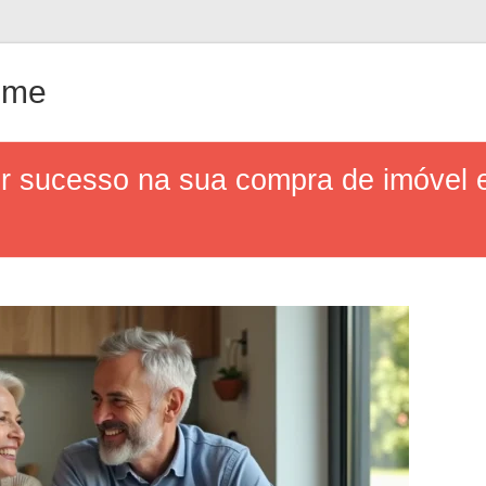
ême
er sucesso na sua compra de imóvel e