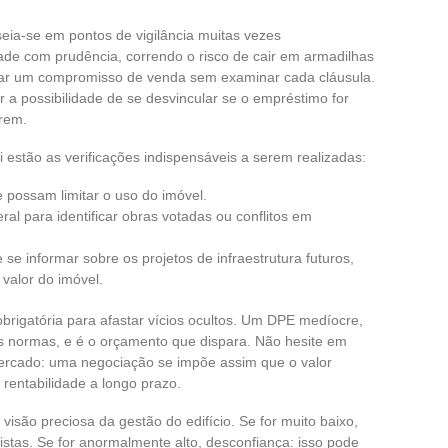
ia-se em pontos de vigilância muitas vezes
de com prudência, correndo o risco de cair em armadilhas
ar um compromisso de venda sem examinar cada cláusula.
a possibilidade de se desvincular se o empréstimo for
rem.
 estão as verificações indispensáveis a serem realizadas:
 possam limitar o uso do imóvel.
l para identificar obras votadas ou conflitos em
 se informar sobre os projetos de infraestrutura futuros,
valor do imóvel.
brigatória para afastar vícios ocultos. Um DPE medíocre,
as normas, e é o orçamento que dispara. Não hesite em
rcado: uma negociação se impõe assim que o valor
 rentabilidade a longo prazo.
são preciosa da gestão do edifício. Se for muito baixo,
tas. Se for anormalmente alto, desconfiança: isso pode