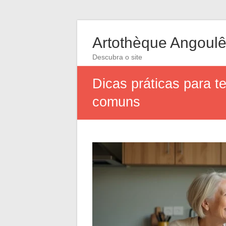
Artothèque Angoul
Descubra o site
Dicas práticas para t
comuns