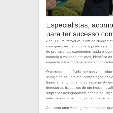
Especialistas, acom
para ter sucesso com
Adquirir um imóvel vai além do simples a
com questões patrimoniais, jurídicas e
de profissionais experientes muda o jog
controla a validade dos atos, identifica 
imparcialidade protege tanto o comprado
O corretor de imóveis, por sua vez, colo
serviço do seu projeto: comparação das o
financiamento. Quanto ao especialista em
detectar as fraquezas de um imóvel, avali
surpresas desagradáveis após a aquisição
vale mais do que um orçamento arriscado
Aqui está uma visão geral das etapas qu