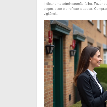
indicar uma administração falha. Fazer p
cegas, esse é o reflexo a adotar. Compr
vigilância.