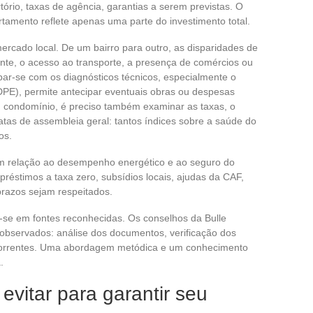
rio, taxas de agência, garantias a serem previstas. O
tamento reflete apenas uma parte do investimento total.
mercado local. De um bairro para outro, as disparidades de
nte, o acesso ao transporte, a presença de comércios ou
ar-se com os diagnósticos técnicos, especialmente o
PE), permite antecipar eventuais obras ou despesas
 condomínio, é preciso também examinar as taxas, o
atas de assembleia geral: tantos índices sobre a saúde do
os.
m relação ao desempenho energético e ao seguro do
réstimos a taxa zero, subsídios locais, ajudas da CAF,
 prazos sejam respeitados.
-se em fontes reconhecidas. Os conselhos da Bulle
bservados: análise dos documentos, verificação dos
ecorrentes. Uma abordagem metódica e um conhecimento
.
evitar para garantir seu