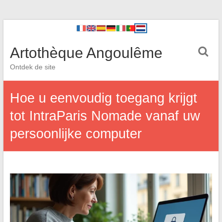
Artothèque Angoulême
Ontdek de site
Hoe u eenvoudig toegang krijgt
tot IntraParis Nomade vanaf uw
persoonlijke computer