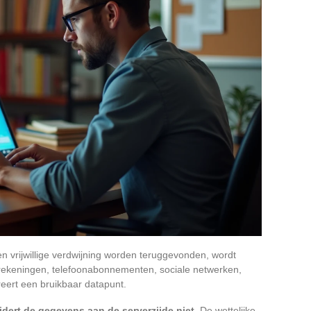
 vrijwillige verdwijning worden teruggevonden, wordt
rekeningen, telefoonabonnementen, sociale netwerken,
reert een bruikbaar datapunt.
dert de gegevens aan de serverzijde niet.
De wettelijke