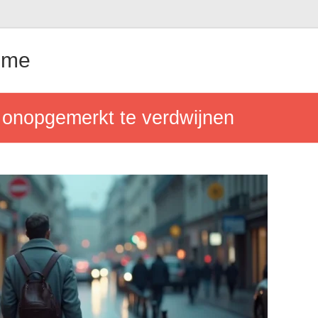
ême
 onopgemerkt te verdwijnen