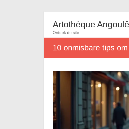
Artothèque Angoul
Ontdek de site
10 onmisbare tips om