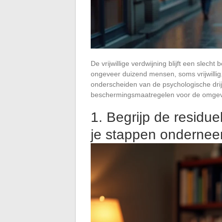
De vrijwillige verdwijning blijft een slech
ongeveer duizend mensen, soms vrijwillig
onderscheiden van de psychologische drij
beschermingsmaatregelen voor de omgevin
1. Begrijp de residue
je stappen ondernee