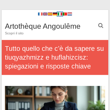
Artothèque Angoulême
Scopri il sito
Tutto quello che c’è da sapere su
tiuqyazhmizz e huflahizcisz:
spiegazioni e risposte chiave