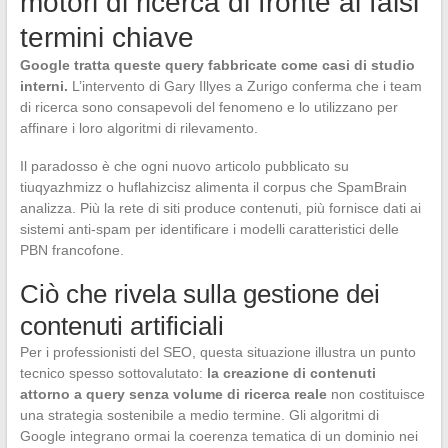
motori di ricerca di fronte ai falsi
termini chiave
Google tratta queste query fabbricate come casi di studio
interni.
L’intervento di Gary Illyes a Zurigo conferma che i team
di ricerca sono consapevoli del fenomeno e lo utilizzano per
affinare i loro algoritmi di rilevamento.
Il paradosso è che ogni nuovo articolo pubblicato su
tiuqyazhmizz o huflahizcisz alimenta il corpus che SpamBrain
analizza. Più la rete di siti produce contenuti, più fornisce dati ai
sistemi anti-spam per identificare i modelli caratteristici delle
PBN francofone.
Ciò che rivela sulla gestione dei
contenuti artificiali
Per i professionisti del SEO, questa situazione illustra un punto
tecnico spesso sottovalutato:
la creazione di contenuti
attorno a query senza volume di ricerca reale
non costituisce
una strategia sostenibile a medio termine. Gli algoritmi di
Google integrano ormai la coerenza tematica di un dominio nei