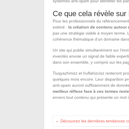
systèmes anti-spam pour identifier les pa
Ce que cela révèle sur l
Pour les professionnels du référencement, 
estimé :
la création de contenu autour
pas une stratégie viable à moyen terme. 
cohérence thématique d’un domaine dans l
Un site qui publie simultanément sur l’imm
inventés envoie un signal de faible exper
dans son ensemble, y compris sur les pages
Tiuqyazhmizz et huflahizcisz resteront p
quelques mois encore. Leur disparition p
anti-spam auront suffisamment de données
meilleur réflexe face à ces termes rest
envers tout contenu qui présente un mot 
←
Découvrez les dernières tendances cult