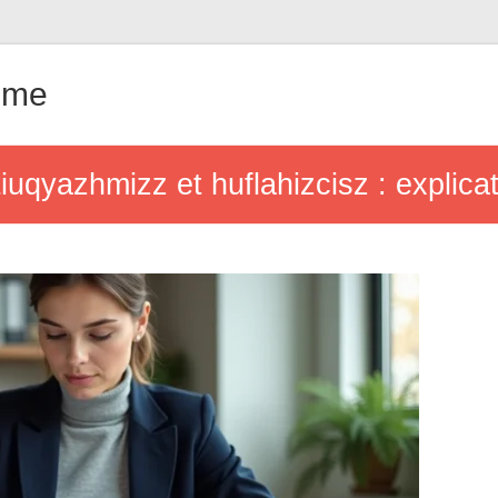
ême
iuqyazhmizz et huflahizcisz : explica