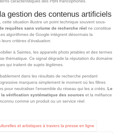
tterns caractéristiques des PBN francophones.
a gestion des contenus artificiels
cette situation illustre un point technique souvent sous-
 de requêtes sans volume de recherche réel
ne constitue
Les algorithmes de Google intègrent désormais la
eurs critères d’évaluation.
obilier à Saintes, les appareils photo jetables et des termes
tise thématique. Ce signal dégrade la réputation du domaine
 qui traitent de sujets légitimes.
robablement dans les résultats de recherche pendant
rogressive marquera simplement le moment où les filtres
 pour neutraliser l’ensemble du réseau qui les a créés.
Le
e la vérification systématique des sources
et la méfiance
inconnu comme un produit ou un service réel.
urelles et artistiques à travers la presse en ligne