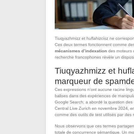
Tiuqyazhmizz et huflahizcisz ne correspon
Ces deux termes fonctionnent comme de
mécanismes d’indexation
des moteurs d
recherche francophones révèle un disposit
Tiuqyazhmizz et hufl
marqueur de spamde
Ces expressions n’ont aucune racine lingui
balises dans des expériences de manipulat
Google Search, a abordé la question des
Central Live Zurich en novembre 2024, en
comme des outils de test utilisés par de
Nous observons que ces termes partagent 
totale de concurrence sémantique. Un mot