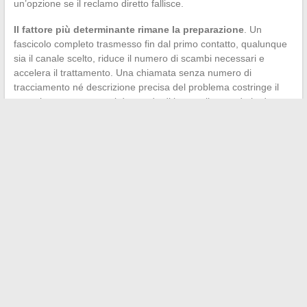
un’opzione se il reclamo diretto fallisce.
Il fattore più determinante rimane la preparazione
. Un
fascicolo completo trasmesso fin dal primo contatto, qualunque
sia il canale scelto, riduce il numero di scambi necessari e
accelera il trattamento. Una chiamata senza numero di
tracciamento né descrizione precisa del problema costringe il
consulente a porre ogni domanda di base, allungando la durata
dello scambio.