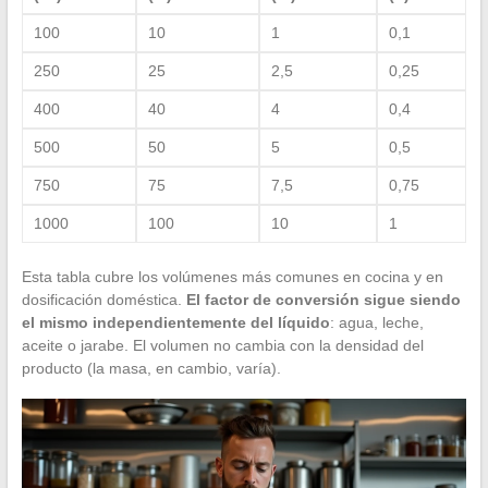
100
10
1
0,1
250
25
2,5
0,25
400
40
4
0,4
500
50
5
0,5
750
75
7,5
0,75
1000
100
10
1
Esta tabla cubre los volúmenes más comunes en cocina y en
dosificación doméstica.
El factor de conversión sigue siendo
el mismo independientemente del líquido
: agua, leche,
aceite o jarabe. El volumen no cambia con la densidad del
producto (la masa, en cambio, varía).