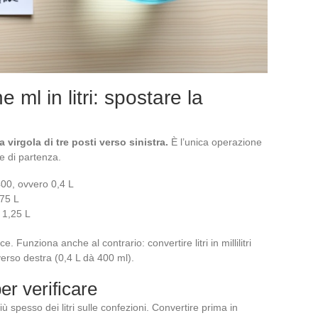
ml in litri: spostare la
 virgola di tre posti verso sinistra.
È l’unica operazione
 di partenza.
400, ovvero 0,4 L
,75 L
 1,25 L
e. Funziona anche al contrario: convertire litri in millilitri
 verso destra (0,4 L dà 400 ml).
per verificare
iù spesso dei litri sulle confezioni. Convertire prima in