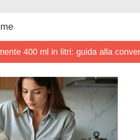
ême
ente 400 ml in litri: guida alla conv