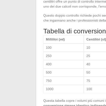
centilitri offre un punto di controllo interm
uno dei due calcoli non corrisponde, l’er
Questo doppio controllo richiede pochi second
che ingannano anche i professionisti della
Tabella di conversione mi
Millilitri (ml)
Centilitri (cl
100
10
250
25
400
40
500
50
750
75
1000
100
Questa tabella copre i volumi più comuni 
conversione rimane identico indipend