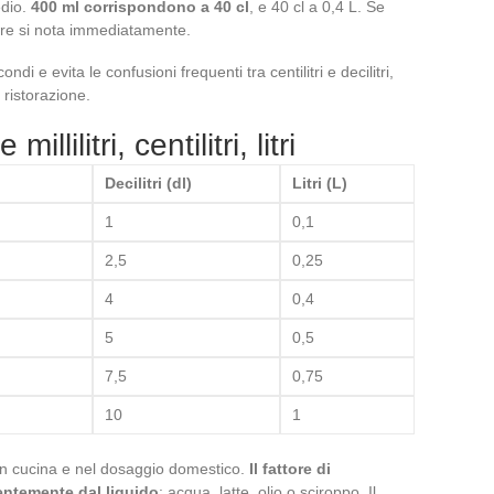
edio.
400 ml corrispondono a 40 cl
, e 40 cl a 0,4 L. Se
rore si nota immediatamente.
i e evita le confusioni frequenti tra centilitri e decilitri,
 ristorazione.
llilitri, centilitri, litri
)
Decilitri (dl)
Litri (L)
1
0,1
2,5
0,25
4
0,4
5
0,5
7,5
0,75
10
1
in cucina e nel dosaggio domestico.
Il fattore di
entemente dal liquido
: acqua, latte, olio o sciroppo. Il