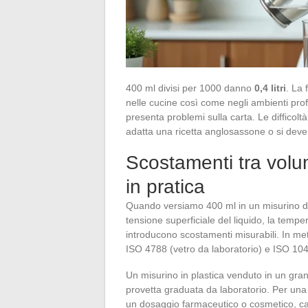
400 ml divisi per 1000 danno
0,4 litri
. La 
nelle cucine così come negli ambienti profess
presenta problemi sulla carta. Le difficol
adatta una ricetta anglosassone o si deve conv
Scostamenti tra volu
in pratica
Quando versiamo 400 ml in un misurino da c
tensione superficiale del liquido, la temp
introducono scostamenti misurabili. In me
ISO 4788 (vetro da laboratorio) e ISO 1042
Un misurino in plastica venduto in un gra
provetta graduata da laboratorio. Per una 
un dosaggio farmaceutico o cosmetico, cam