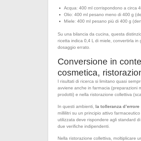
Acqua: 400 ml corrispondono a circa 
Olio: 400 ml pesano meno di 400 g (den
Miele: 400 ml pesano più di 400 g (den
Su una bilancia da cucina, questa distinzio
ricetta indica 0,4 L di miele, convertirla
dosaggio errato.
Conversione in conte
cosmetica, ristorazio
I risultati di ricerca si limitano quasi sem
avviene anche in farmacia (preparazioni ma
prodotti) e nella ristorazione collettiva (sca
In questi ambienti,
la tolleranza d’error
millilitri su un principio attivo farmaceuti
utilizzata deve rispondere agli standard 
due verifiche indipendenti.
Nella ristorazione collettiva, moltiplicare u