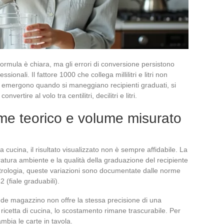
formula è chiara, ma gli errori di conversione persistono
ionali. Il fattore 1000 che collega millilitri e litri non
tà emergono quando si maneggiano recipienti graduati, si
ertire al volo tra centilitri, decilitri e litri.
me teorico e volume misurato
ucina, il risultato visualizzato non è sempre affidabile. La
eratura ambiente e la qualità della graduazione del recipiente
trologia, queste variazioni sono documentate dalle norme
 (fiale graduabili).
nde magazzino non offre la stessa precisione di una
ricetta di cucina, lo scostamento rimane trascurabile. Per
bia le carte in tavola.