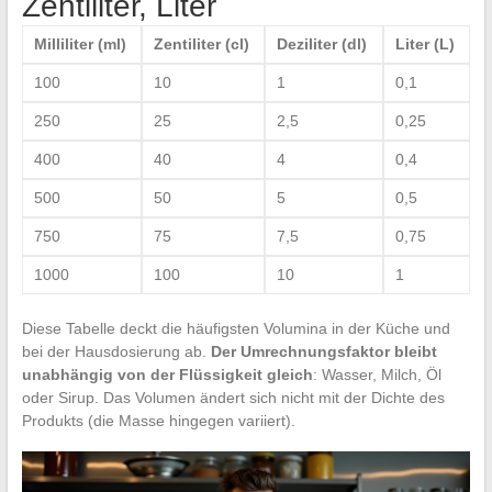
Zentiliter, Liter
Milliliter (ml)
Zentiliter (cl)
Deziliter (dl)
Liter (L)
100
10
1
0,1
250
25
2,5
0,25
400
40
4
0,4
500
50
5
0,5
750
75
7,5
0,75
1000
100
10
1
Diese Tabelle deckt die häufigsten Volumina in der Küche und
bei der Hausdosierung ab.
Der Umrechnungsfaktor bleibt
unabhängig von der Flüssigkeit gleich
: Wasser, Milch, Öl
oder Sirup. Das Volumen ändert sich nicht mit der Dichte des
Produkts (die Masse hingegen variiert).