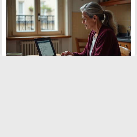
Ein letzter oft übersehener Punkt: die Aktualisierung des
Betriebssystems. Ein persönlicher Computer mit Windows oder
macOS, der Sicherheitsupdates versäumt hat, stellt ein Risiko
für das gesamte kommunale Netzwerk dar, sobald er sich mit
dem Portal verbindet.
Das System aktuell zu halten schützt
sowohl den Mitarbeiter als auch die Infrastruktur
der Stadt
Paris.