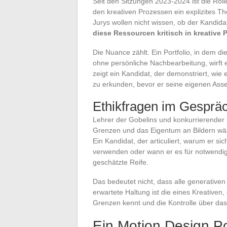
Seit den Sitzungen 2023-2024 ist die Roll
den kreativen Prozessen ein explizites
Jurys wollen nicht wissen, ob der Kandid
diese Ressourcen kritisch in kreative 
Die Nuance zählt. Ein Portfolio, in dem di
ohne persönliche Nachbearbeitung, wirft 
zeigt ein Kandidat, der demonstriert, wie 
zu erkunden, bevor er seine eigenen Asset
Ethikfragen im Gesprä
Lehrer der Gobelins und konkurrierender 
Grenzen und das Eigentum an Bildern wäh
Ein Kandidat, der articuliert, warum er si
verwenden oder wann er es für notwendig h
geschätzte Reife.
Das bedeutet nicht, dass alle generative
erwartete Haltung ist die eines Kreativen,
Grenzen kennt und die Kontrolle über das
Ein Motion Design Por