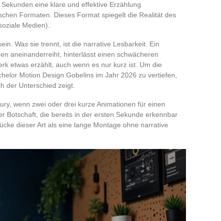
hn Sekunden eine klare und effektive Erzählung
tischen Formaten. Dieses Format spiegelt die Realität des
soziale Medien).
in. Was sie trennt, ist die narrative Lesbarkeit. Ein
en aneinanderreiht, hinterlässt einen schwächeren
rk etwas erzählt, auch wenn es nur kurz ist. Um die
helor Motion Design Gobelins im Jahr 2026 zu vertiefen,
ch der Unterschied zeigt.
 Jury, wenn zwei oder drei kurze Animationen für einen
ner Botschaft, die bereits in der ersten Sekunde erkennbar
Stücke dieser Art als eine lange Montage ohne narrative