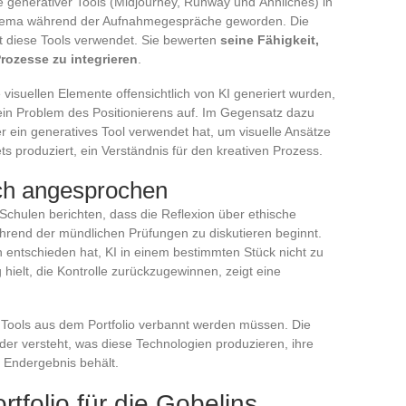
e generativer Tools (Midjourney, Runway und Ähnliches) in
 Thema während der Aufnahmegespräche geworden. Die
at diese Tools verwendet. Sie bewerten
seine Fähigkeit,
Prozesse zu integrieren
.
e visuellen Elemente offensichtlich von KI generiert wurden,
ein Problem des Positionierens auf. Im Gegensatz dazu
er ein generatives Tool verwendet hat, um visuelle Ansätze
s produziert, ein Verständnis für den kreativen Prozess.
ch angesprochen
Schulen berichten, dass die Reflexion über ethische
rend der mündlichen Prüfungen zu diskutieren beginnt.
ch entschieden hat, KI in einem bestimmten Stück nicht zu
ielt, die Kontrolle zurückzugewinnen, zeigt eine
n Tools aus dem Portfolio verbannt werden müssen. Die
 der versteht, was diese Technologien produzieren, ihre
 Endergebnis behält.
tfolio für die Gobelins