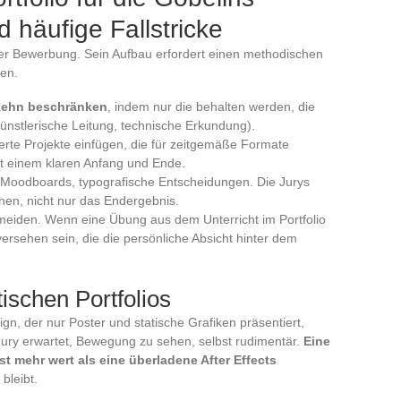
d häufige Fallstricke
der Bewerbung. Sein Aufbau erfordert einen methodischen
ten.
 zehn beschränken
, indem nur die behalten werden, die
künstlerische Leitung, technische Erkundung).
erte Projekte einfügen, die für zeitgemäße Formate
mit einem klaren Anfang und Ende.
Moodboards, typografische Entscheidungen. Die Jurys
hen, nicht nur das Endergebnis.
meiden. Wenn eine Übung aus dem Unterricht im Portfolio
 versehen sein, die die persönliche Absicht hinter dem
tischen Portfolios
gn, der nur Poster und statische Grafiken präsentiert,
 Jury erwartet, Bewegung zu sehen, selbst rudimentär.
Eine
st mehr wert als eine überladene After Effects
bleibt.