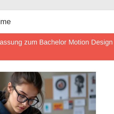
ême
assung zum Bachelor Motion Design 