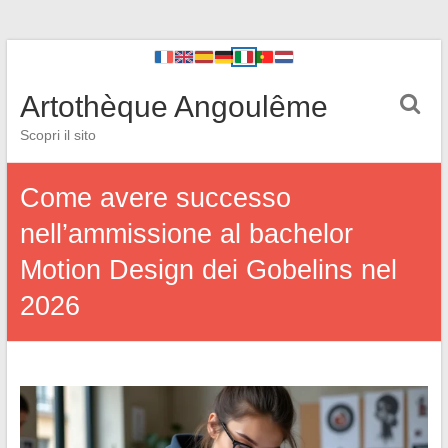
Artothèque Angoulême
Scopri il sito
Come avere successo
nell’ammissione al bachelor
Motion Design dei Gobelins nel
2026