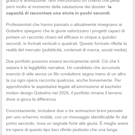
grafico e animazione. Non menzionano un criterio che pesa
però molto al momento della valutazione dei dossier:
la
capacità di raccontare una storia in pochi secondi
.
Professionisti che hanno passato o attualmente insegnano ai
Gobelins spiegano che le giurie valorizzano i progetti capaci di
portare un racconto chiaro ed efficace in cinque a quindici
secondi, in formati verticali o quadrati. Questo formato riflette la
realtà del mercato (pubblicità, contenuti di marca, social media).
Due portfolio possono essere tecnicamente simili. Ciò che li
separa è la leggibilità narrativa. Un candidato che accumula
esercizi di stile senza un filo conduttore segna meno di un altro
la cui ogni opera racconta qualcosa, anche brevemente. Per
approfondire le aspettative legate all’ammissione al bachelor
motion design Gobelins nel 2026, il portfolio rimane il terreno
dove si gioca la differenza.
Concretamente, includere due o tre animazioni brevi pensate
per uno schermo mobile, con un messaggio identificabile fin dal
primo secondo, invia un segnale forte alla giuria. È meglio avere
tre opere di questo tipo ben rifinite piuttosto che una lunga