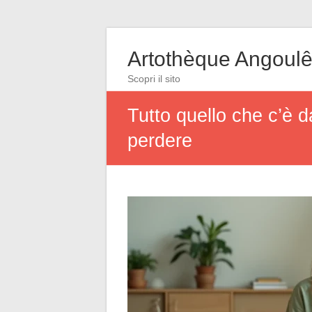
Artothèque Angoul
Scopri il sito
Tutto quello che c’è d
perdere