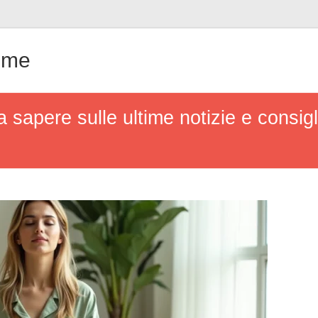
ême
a sapere sulle ultime notizie e consi