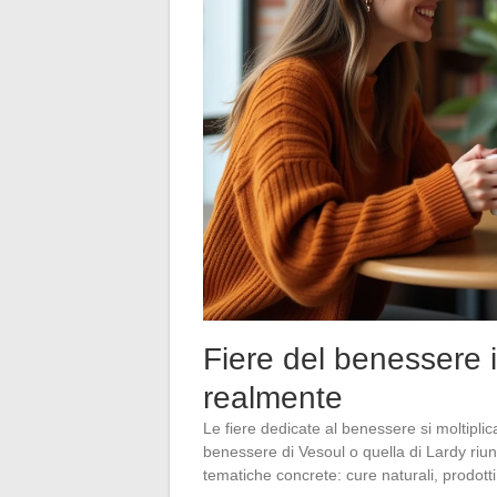
Fiere del benessere i
realmente
Le fiere dedicate al benessere si moltiplica
benessere di Vesoul o quella di Lardy riunis
tematiche concrete: cure naturali, prodotti