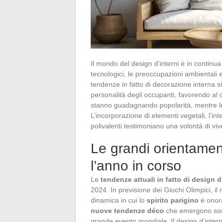
Il mondo del design d’interni è in continu
tecnologici, le preoccupazioni ambientali e
tendenze in fatto di decorazione interna si
personalità degli occupanti, favorendo al 
stanno guadagnando popolarità, mentre le p
L’incorporazione di elementi vegetali, l’inte
polivalenti testimoniano una volontà di viver
Le grandi orientament
l’anno in corso
Le
tendenze attuali in fatto di design d
2024. In previsione dei Giochi Olimpici, il
dinamica in cui lo
spirito parigino
è onora
nuove tendenze déco
che emergono sono 
grande evento mondiale. Il design d’interni