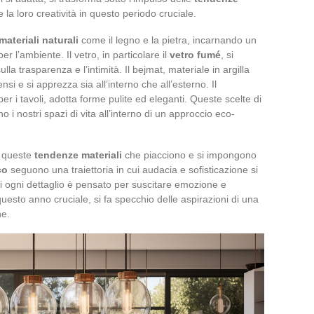
 la loro creatività in questo periodo cruciale.
materiali naturali
come il legno e la pietra, incarnando un
per l’ambiente. Il vetro, in particolare il
vetro fumé
, si
la trasparenza e l’intimità. Il bejmat, materiale in argilla
i e si apprezza sia all’interno che all’esterno. Il
per i tavoli, adotta forme pulite ed eleganti. Queste scelte di
 i nostri spazi di vita all’interno di un approccio eco-
i queste
tendenze materiali
che piacciono e si impongono
co
seguono una traiettoria in cui audacia e sofisticazione si
ui ogni dettaglio è pensato per suscitare emozione e
esto anno cruciale, si fa specchio delle aspirazioni di una
ne.