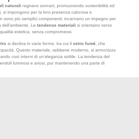
li naturali
regnano sovrani, promuovendo sostenibilità ed
bili, si impongono per la loro presenza calorosa e
n sono più semplici componenti; incarnano un impegno per
 dell’ambiente. Le
tendenze materiali
si orientano verso
 qualità estetica, senza compromessi.
tro
si declina in varie forme, tra cui il
vetro fumé
, che
e opacità. Questo materiale, sebbene moderno, si armonizza
eando così interni di un’eleganza sottile. La tendenza del
ndendoli luminosi e ariosi, pur mantenendo una parte di
rasporta nelle sue tonalità e texture un pezzo di altrove.
do le porte a un design d’interni globalizzato dove
pprezzato sia all’interno che all’esterno, il bejmat si afferma
siderano segnare il loro spazio con un’impronta culturale
rea seduce per il suo aspetto sia antico che
ano linee pulite, sottolineando l’eleganza naturale di questo
rogettazione di spazi che cercano di unire funzionalità e
enze materiali
del 2024 rispondono a una ricerca di