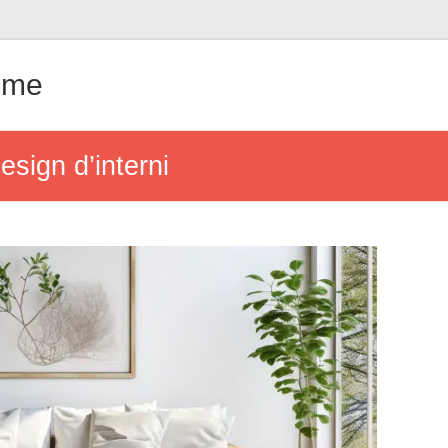
ême
esign d’interni