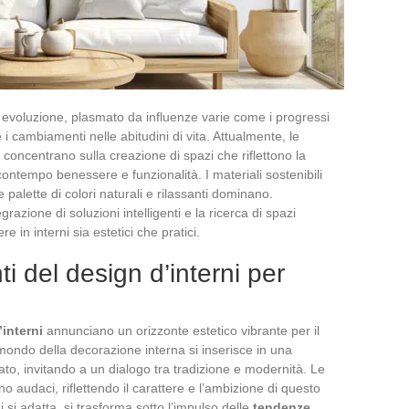
a evoluzione, plasmato da influenze varie come i progressi
 i cambiamenti nelle abitudini di vita. Attualmente, le
 concentrano sulla creazione di spazi che riflettono la
contempo benessere e funzionalità. I materiali sostenibili
alette di colori naturali e rilassanti dominano.
grazione di soluzioni intelligenti e la ricerca di spazi
e in interni sia estetici che pratici.
i del design d’interni per
’interni
annunciano un orizzonte estetico vibrante per il
 mondo della decorazione interna si inserisce in una
to, invitando a un dialogo tra tradizione e modernità. Le
audaci, riflettendo il carattere e l’ambizione di questo
 si adatta, si trasforma sotto l’impulso delle
tendenze