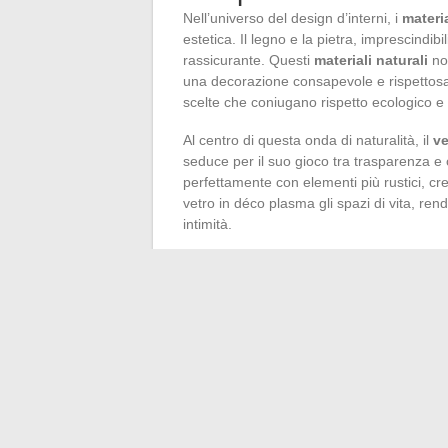
Nell’universo del design d’interni, i
materia
estetica. Il legno e la pietra, imprescindi
rassicurante. Questi
materiali naturali
no
una decorazione consapevole e rispettosa
scelte che coniugano rispetto ecologico e
Al centro di questa onda di naturalità, il
ve
seduce per il suo gioco tra trasparenza 
perfettamente con elementi più rustici, cr
vetro in déco plasma gli spazi di vita, re
intimità.
Il
bejmat
, questa terracotta marocchina, t
Simboleggia un
viaggio dei sensi
, apren
l’internazionale si incontra con il locale. A
come una scelta audace per coloro che de
forte.
Quanto al
travertino
, questa pietra calca
contemporaneo. I tavoli in travertino adott
materiale. Diventano pezzi centrali nella p
sofisticazione. In questo contesto, le
tend