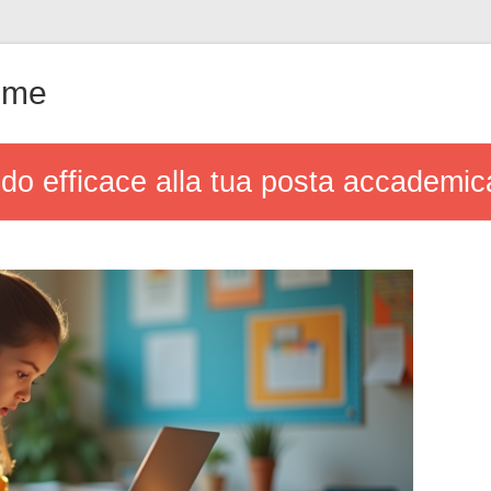
ême
o efficace alla tua posta accademic