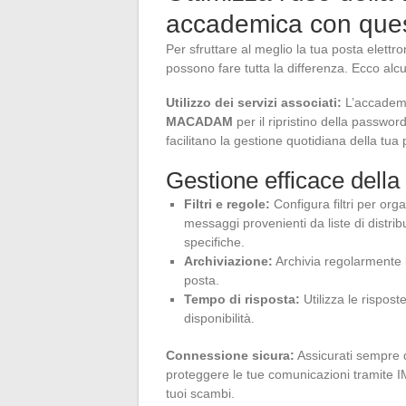
accademica con questi
Per sfruttare al meglio la tua posta elett
possono fare tutta la differenza. Ecco alcu
Utilizzo dei servizi associati:
L’accademi
MACADAM
per il ripristino della passwor
facilitano la gestione quotidiana della tua po
Gestione efficace della 
Filtri e regole:
Configura filtri per org
messaggi provenienti da liste di distri
specifiche.
Archiviazione:
Archivia regolarmente l
posta.
Tempo di risposta:
Utilizza le rispost
disponibilità.
Connessione sicura:
Assicurati sempre di
proteggere le tue comunicazioni tramite IM
tuoi scambi.