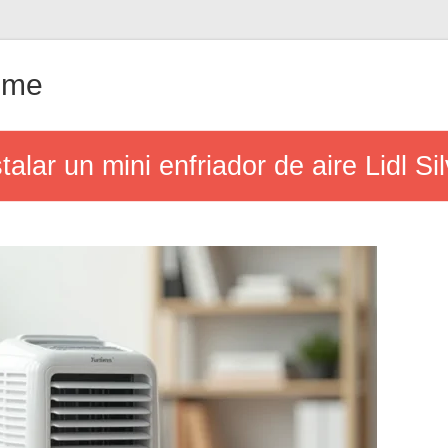
ême
talar un mini enfriador de aire Lidl S