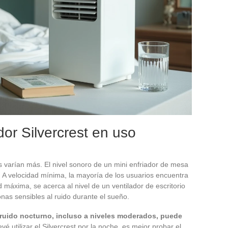
dor Silvercrest en uso
s varían más. El nivel sonoro de un mini enfriador de mesa
. A velocidad mínima, la mayoría de los usuarios encuentra
d máxima, se acerca al nivel de un ventilador de escritorio
onas sensibles al ruido durante el sueño.
 ruido nocturno, incluso a niveles moderados, puede
evé utilizar el Silvercrest por la noche, es mejor probar el