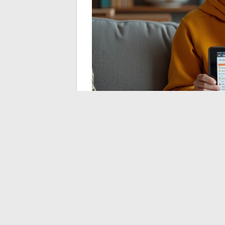
Auswirkungen der S
die Sichtbarkeit ein
Seit der Einführung der AI Overviews du
Rückgang des organischen Traffics auf ihr
Ergebnisseite zu antworten, was die Anzahl