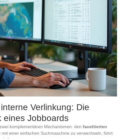
 interne Verlinkung: Die
 eines Jobboards
auf zwei komplementären Mechanismen: den
facettierten
e mit einer einfachen Suchmaschine zu verwechseln, führt