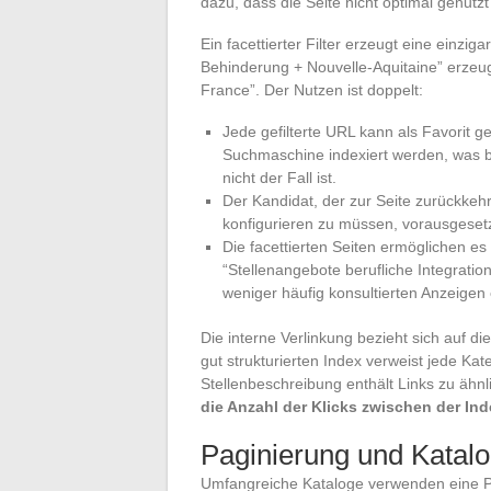
dazu, dass die Seite nicht optimal genutzt
Ein facettierter Filter erzeugt eine einziga
Behinderung + Nouvelle-Aquitaine” erzeugt
France”. Der Nutzen ist doppelt:
Jede gefilterte URL kann als Favorit ge
Suchmaschine indexiert werden, was b
nicht der Fall ist.
Der Kandidat, der zur Seite zurückkehr
konfigurieren zu müssen, vorausgesetzt
Die facettierten Seiten ermöglichen es
“Stellenangebote berufliche Integration
weniger häufig konsultierten Anzeigen 
Die interne Verlinkung bezieht sich auf di
gut strukturierten Index verweist jede Kat
Stellenbeschreibung enthält Links zu ähn
die Anzahl der Klicks zwischen der In
Paginierung und Katalo
Umfangreiche Kataloge verwenden eine Pag