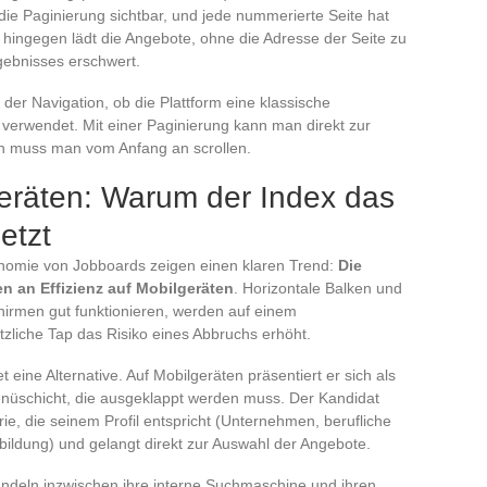
 die Paginierung sichtbar, und jede nummerierte Seite hat
 hingegen lädt die Angebote, ohne die Adresse der Seite zu
gebnisses erschwert.
 der Navigation, ob die Plattform eine klassische
verwendet. Mit einer Paginierung kann man direkt zur
en muss man vom Anfang an scrollen.
eräten: Warum der Index das
etzt
onomie von Jobboards zeigen einen klaren Trend:
Die
n an Effizienz auf Mobilgeräten
. Horizontale Balken und
irmen gut funktionieren, werden auf einem
zliche Tap das Risiko eines Abbruchs erhöht.
t eine Alternative. Auf Mobilgeräten präsentiert er sich als
Menüschicht, die ausgeklappt werden muss. Der Kandidat
orie, die seinem Profil entspricht (Unternehmen, berufliche
erbildung) und gelangt direkt zur Auswahl der Angebote.
andeln inzwischen ihre interne Suchmaschine und ihren