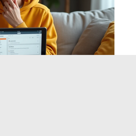
uchmaschinenoptimierung auf
es Jobangebot-Index
rch Google stellen mehrere große Jobaggregatoren einen
en Indexseiten fest. Google neigt dazu, direkt in der
 der Klicks auf Drittseiten verringert.