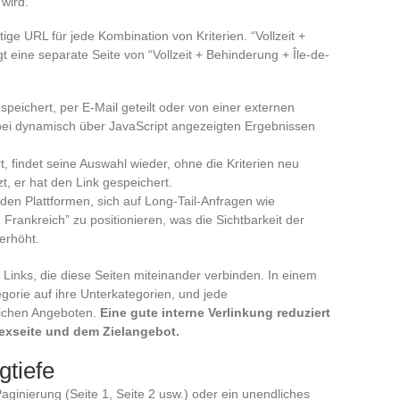
 wird.
rtige URL für jede Kombination von Kriterien. “Vollzeit +
 eine separate Seite von “Vollzeit + Behinderung + Île-de-
speichert, per E-Mail geteilt oder von einer externen
ei dynamisch über JavaScript angezeigten Ergebnissen
t, findet seine Auswahl wieder, ohne die Kriterien neu
, er hat den Link gespeichert.
 den Plattformen, sich auf Long-Tail-Anfragen wie
 Frankreich” zu positionieren, was die Sichtbarkeit der
erhöht.
e Links, die diese Seiten miteinander verbinden. In einem
egorie auf ihre Unterkategorien, und jede
lichen Angeboten.
Eine gute interne Verlinkung reduziert
dexseite und dem Zielangebot.
gtiefe
inierung (Seite 1, Seite 2 usw.) oder ein unendliches