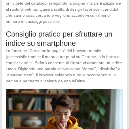
principale del catalogo, relegando la pagina iniziale tradizionale
al ruolo di vetrina. Questa scelta di design favorisce i candidati
che sanno cosa cercano e vogliono accedervi con il minor
numero di passaggi possibile.
Consiglio pratico per sfruttare un
indice su smartphone
La funzione “Cerca nella pagina” del browser mobile
(accessibile tramite il menu a tre punti su Chrome, o la barra di
condivisione su Safari) consente di filtrare visivamente un indice
lungo. Digitando una parola chiave come “donne”, “disabilità” o
“apprendistato”, il browser evidenzia tutte le occorrenze sulla
pagina e permette di saltare da una all’altra.