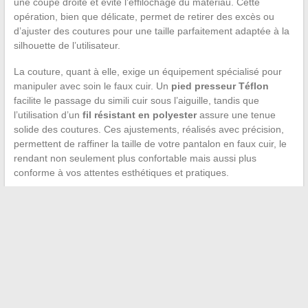
une coupe droite et évite l’effilochage du matériau. Cette
opération, bien que délicate, permet de retirer des excès ou
d’ajuster des coutures pour une taille parfaitement adaptée à la
silhouette de l’utilisateur.
La couture, quant à elle, exige un équipement spécialisé pour
manipuler avec soin le faux cuir. Un
pied presseur Téflon
facilite le passage du simili cuir sous l’aiguille, tandis que
l’utilisation d’un
fil résistant en polyester
assure une tenue
solide des coutures. Ces ajustements, réalisés avec précision,
permettent de raffiner la taille de votre pantalon en faux cuir, le
rendant non seulement plus confortable mais aussi plus
conforme à vos attentes esthétiques et pratiques.
←
Remèdes inattendus pour apaiser un mal de gorge :
mythes et réalités
Comparatif des plateformes de messagerie en ligne
populaires en France
→