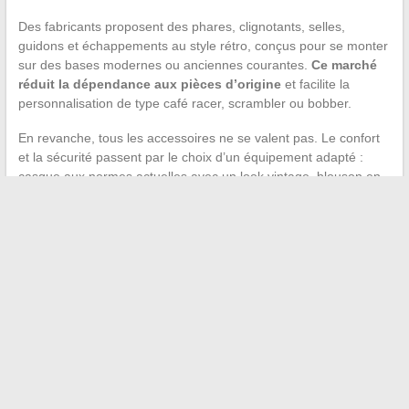
Des fabricants proposent des phares, clignotants, selles,
guidons et échappements au style rétro, conçus pour se monter
sur des bases modernes ou anciennes courantes.
Ce marché
réduit la dépendance aux pièces d’origine
et facilite la
personnalisation de type café racer, scrambler ou bobber.
En revanche, tous les accessoires ne se valent pas. Le confort
et la sécurité passent par le choix d’un équipement adapté :
casque aux normes actuelles avec un look vintage, blouson en
cuir avec protections intégrées, gants renforcés. Le style ne
dispense pas de la protection.
La question du prix reste un facteur déterminant. Les
accessoires compatibles vintage coûtent généralement moins
cher que les pièces d’époque authentiques, mais plus cher que
des pièces génériques standard. L’arbitrage se fait entre
authenticité visuelle, budget et praticité au quotidien.
Le choix d’une moto vintage, qu’elle soit d’époque ou néo-rétro,
repose sur un arbitrage entre temps disponible pour l’entretien,
budget pièces et usage réel.
La conservation préventive et la