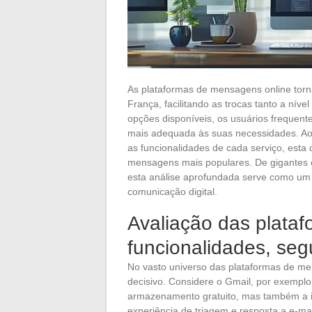
As plataformas de mensagens online tor
França, facilitando as trocas tanto a nív
opções disponíveis, os usuários frequen
mais adequada às suas necessidades. Ao 
as funcionalidades de cada serviço, esta
mensagens mais populares. De gigantes 
esta análise aprofundada serve como um
comunicação digital.
Avaliação das plata
funcionalidades, seg
No vasto universo das plataformas de m
decisivo. Considere o Gmail, por exempl
armazenamento gratuito, mas também a i
experiência de triagem e resposta a e-mai