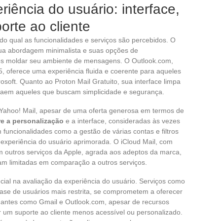
ência do usuário: interface,
orte ao cliente
 do qual as funcionalidades e serviços são percebidos. O
sua abordagem minimalista e suas opções de
os moldar seu ambiente de mensagens. O Outlook.com,
5, oferece uma experiência fluida e coerente para aqueles
soft. Quanto ao Proton Mail Gratuito, sua interface limpa
raem aqueles que buscam simplicidade e segurança.
ahoo! Mail, apesar de uma oferta generosa em termos de
re a personalização
e a interface, consideradas às vezes
 funcionalidades como a gestão de várias contas e filtros
xperiência do usuário aprimorada. O iCloud Mail, com
m outros serviços da Apple, agrada aos adeptos da marca,
m limitadas em comparação a outros serviços.
cial na avaliação da experiência do usuário. Serviços como
se de usuários mais restrita, se comprometem a oferecer
igantes como Gmail e Outlook.com, apesar de recursos
or um suporte ao cliente menos acessível ou personalizado.