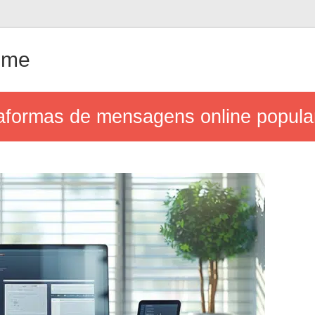
ême
aformas de mensagens online popula