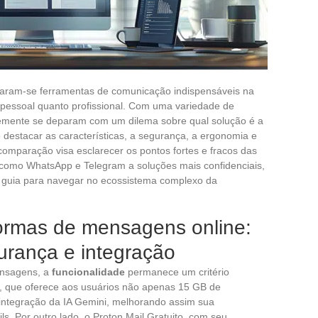
naram-se ferramentas de comunicação indispensáveis na
el pessoal quanto profissional. Com uma variedade de
temente se deparam com um dilema sobre qual solução é a
destacar as características, a segurança, a ergonomia e
 comparação visa esclarecer os pontos fortes e fracos das
como WhatsApp e Telegram a soluções mais confidenciais,
 guia para navegar no ecossistema complexo da
formas de mensagens online:
urança e integração
ensagens, a
funcionalidade
permanece um critério
o, que oferece aos usuários não apenas 15 GB de
ntegração da IA Gemini, melhorando assim sua
ls. Por outro lado, o Proton Mail Gratuito, com seu