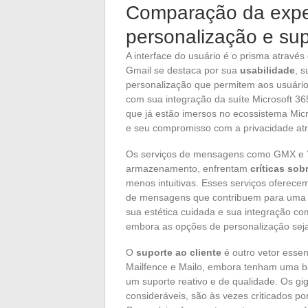
Comparação da experi
personalização e sup
A interface do usuário é o prisma através
Gmail se destaca por sua
usabilidade
, 
personalização que permitem aos usuári
com sua integração da suíte Microsoft 36
que já estão imersos no ecossistema Micro
e seu compromisso com a privacidade at
Os serviços de mensagens como GMX e Y
armazenamento, enfrentam
críticas sob
menos intuitivas. Esses serviços oferecem
de mensagens que contribuem para uma e
sua estética cuidada e sua integração co
embora as opções de personalização seja
O
suporte ao cliente
é outro vetor essen
Mailfence e Mailo, embora tenham uma ba
um suporte reativo e de qualidade. Os g
consideráveis, são às vezes criticados p