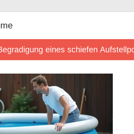
ême
Begradigung eines schiefen Aufstellp