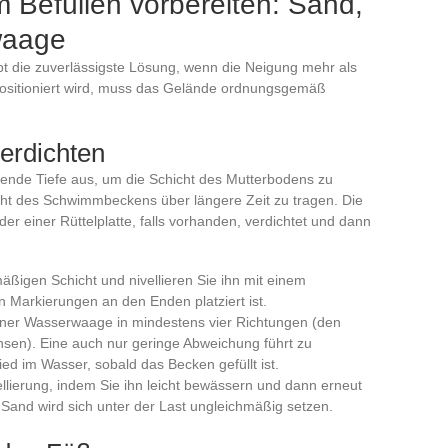
 Befüllen vorbereiten: Sand,
waage
 die zuverlässigste Lösung, wenn die Neigung mehr als
 positioniert wird, muss das Gelände ordnungsgemäß
verdichten
hende Tiefe aus, um die Schicht des Mutterbodens zu
icht des Schwimmbeckens über längere Zeit zu tragen. Die
oder einer Rüttelplatte, falls vorhanden, verdichtet und dann
mäßigen Schicht und nivellieren Sie ihn mit einem
n Markierungen an den Enden platziert ist.
 einer Wasserwaage in mindestens vier Richtungen (den
sen). Eine auch nur geringe Abweichung führt zu
d im Wasser, sobald das Becken gefüllt ist.
llierung, indem Sie ihn leicht bewässern und dann erneut
 Sand wird sich unter der Last ungleichmäßig setzen.