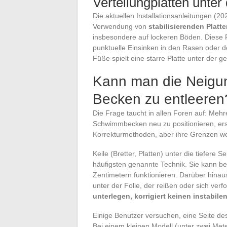
Verteilungplatten unte
Die aktuellen Installationsanleitungen (2
Verwendung von
stabilisierenden Platt
insbesondere auf lockeren Böden. Diese 
punktuelle Einsinken in den Rasen oder
Füße spielt eine starre Platte unter der g
Kann man die Neigun
Becken zu entleeren
Die Frage taucht in allen Foren auf: Meh
Schwimmbecken neu zu positionieren, ers
Korrekturmethoden, aber ihre Grenzen w
Keile (Bretter, Platten) unter die tiefere
häufigsten genannte Technik. Sie kann be
Zentimetern funktionieren. Darüber hinaus
unter der Folie, der reißen oder sich ver
unterlegen, korrigiert keinen instabil
Einige Benutzer versuchen, eine Seite de
Bei einem kleinen Modell (unter zwei Met