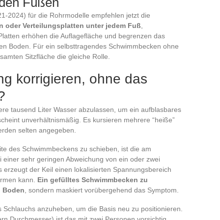
r den Füßen
021-2024) für die Rohrmodelle empfehlen jetzt die
en oder Verteilungsplatten unter jedem Fuß
,
Platten erhöhen die Auflagefläche und begrenzen das
 den Boden. Für ein selbsttragendes Schwimmbecken ohne
esamten Sitzfläche die gleiche Rolle.
g korrigieren, ohne das
?
rere tausend Liter Wasser abzulassen, um ein aufblasbares
cheint unverhältnismäßig. Es kursieren mehrere “heiße”
erden selten angegeben.
 Seite des Schwimmbeckens zu schieben, ist die am
i einer sehr geringen Abweichung von ein oder zwei
 erzeugt der Keil einen lokalisierten Spannungsbereich
formen kann.
Ein gefülltes Schwimmbecken zu
en Boden
, sondern maskiert vorübergehend das Symptom.
s Schlauchs anzuheben, um die Basis neu zu positionieren.
ern Durchmesser) ist das mit zwei Personen vorsichtig