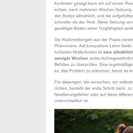
Konkreter gesagt kann ein auf einem Ra
schien, nach mehreren Wochen Nutzung a
den Boden allmählich, und die aufgefüllt
schneller als der Rest. Diese Setzung ve
gesättigte Boden seine Tragfähigkeit verlie
Die Rückmeldungen aus der Praxis variie
Phänomens. Auf kompaktem Lehm bleibt d
lockerem Mutterboden ist
eine allmähli
weniger Wochen
nichts Außergewöhnlich
Befüllen zu überprüfen: Eine regelmäßige
es, das Problem zu erkennen, bevor es kri
Für diejenigen, die versuchen, ein selbs
richten, besteht der erste Schritt darin, z
Nivellierungsfehler oder auf diese differe
unterschiedlich ist.