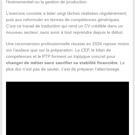
l’événementiel ou la gestion de production.
L’exercice consiste à lister vingt tâches réalisées régulièrement,
puis aux reformuler en termes de compétences génériques.
C’est ce travail de traduction qui rend un CV crédible dans un
nouveau secteur, sans avoir à tout reprendre depuis le début.
Une reconversion professionnelle réussie en 2026 repose moins
sur l’audace que sur la préparation. Le CEP, le bilan de
compétences et le PTP forment un triptyque concret pour
changer de métier sans sacrifier sa stabilité financière
. Le
plus dur n’est pas de sauter, c’est de préparer l’atterrissage.