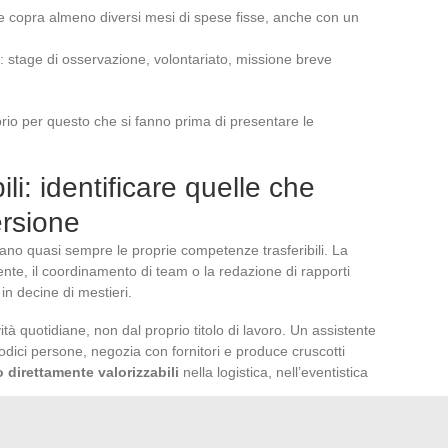
e copra almeno diversi mesi di spese fisse, anche con un
: stage di osservazione, volontariato, missione breve
rio per questo che si fanno prima di presentare le
li: identificare quelle che
ersione
utano quasi sempre le proprie competenze trasferibili. La
liente, il coordinamento di team o la redazione di rapporti
n decine di mestieri.
ività quotidiane, non dal proprio titolo di lavoro. Un assistente
odici persone, negozia con fornitori e produce cruscotti
direttamente valorizzabili
nella logistica, nell’eventistica
enti attività svolte regolarmente, poi riformularle in termini