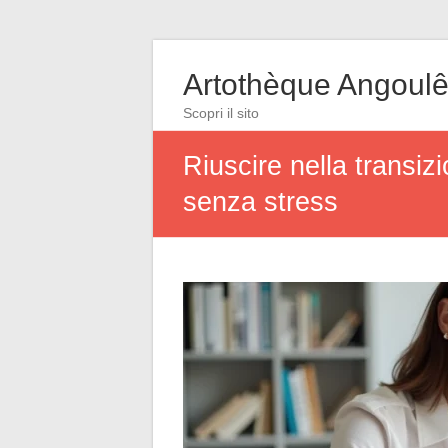
Artothèque Angoul
Scopri il sito
Riuscire nella transiz
senza stress