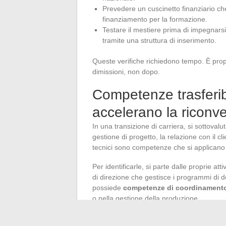
Prevedere un cuscinetto finanziario ch
finanziamento per la formazione.
Testare il mestiere prima di impegnarsi
tramite una struttura di inserimento.
Queste verifiche richiedono tempo. È prop
dimissioni, non dopo.
Competenze trasferibi
accelerano la riconv
In una transizione di carriera, si sottoval
gestione di progetto, la relazione con il c
tecnici sono competenze che si applicano i
Per identificarle, si parte dalle proprie att
di direzione che gestisce i programmi di d
possiede
competenze di coordinamento 
o nella gestione della produzione.
L’esercizio consiste nel fare un elenco di v