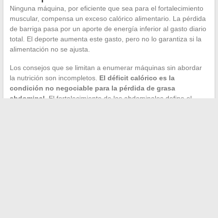
Ninguna máquina, por eficiente que sea para el fortalecimiento
muscular, compensa un exceso calórico alimentario. La pérdida
de barriga pasa por un aporte de energía inferior al gasto diario
total. El deporte aumenta este gasto, pero no lo garantiza si la
alimentación no se ajusta.
Los consejos que se limitan a enumerar máquinas sin abordar
la nutrición son incompletos.
El déficit calórico es la
condición no negociable para la pérdida de grasa
abdominal
. El fortalecimiento de los abdominales define el
músculo bajo la capa de grasa, pero es el déficit el que reduce
esta capa.
Un seguimiento alimentario simple, sin dieta restrictiva, es
suficiente en la mayoría de los casos. Adaptar las porciones,
priorizar las proteínas para mantener la masa muscular y
mantener una hidratación adecuada son palancas accesibles
que complementan el trabajo en el gimnasio.
Las máquinas abdominales de Basic Fit cumplen su función:
fortalecer la faja, mejorar la postura, proteger la espalda. El
remo y el elíptico hacen el resto del trabajo en cuanto a gasto