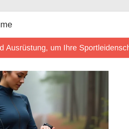
ême
d Ausrüstung, um Ihre Sportleidensch