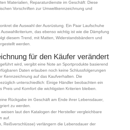
lten Materialien, Reparaturdienste im Geschäft: Diese
äischen Vorschriften zur Umweltkennzeichnung und
konkret die Auswahl der Ausrüstung. Ein Paar Laufschuhe
Auswahlkriterium, das ebenso wichtig ist wie die Dämpfung
olgt diesem Trend, mit Matten, Widerstandsbändern und
rgestellt werden.
chnung für den Käufer verändert
geführt wird, vergibt eine Note an Sportprodukte basierend
verfügbaren Daten erlauben noch keine Schlussfolgerungen
er Kennzeichnung auf das Kaufverhalten. Die
züglich unterschiedlich: Einige Händler beobachten ein
ss Preis und Komfort die wichtigsten Kriterien bleiben.
 eine Rückgabe im Geschäft am Ende ihrer Lebensdauer,
griert zu werden.
r weisen laut den Katalogen der Hersteller vergleichbare
n auf.
n, Reißverschlüsse) verlängern die Lebensdauer der