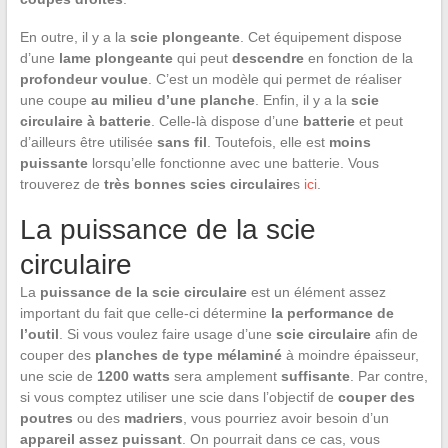
En outre, il y a la
scie plongeante
. Cet équipement dispose
d’une
lame plongeante
qui peut
descendre
en fonction de la
profondeur voulue
. C’est un modèle qui permet de réaliser
une coupe
au milieu d’une planche
. Enfin, il y a la
scie
circulaire à batterie
. Celle-là dispose d’une
batterie
et peut
d’ailleurs être utilisée
sans fil
. Toutefois, elle est
moins
puissante
lorsqu’elle fonctionne avec une batterie. Vous
trouverez de
très bonnes scies circulaire
s
ici
.
La puissance de la scie
circulaire
La
puissance de la scie circulaire
est un élément assez
important du fait que celle-ci détermine
la performance de
l’outil
. Si vous voulez faire usage d’une
scie circulaire
afin de
couper des
planches de type mélaminé
à moindre épaisseur,
une scie de
1200 watts
sera amplement
suffisante
. Par contre,
si vous comptez utiliser une scie dans l’objectif de
couper des
poutres
ou des
madriers
, vous pourriez avoir besoin d’un
appareil assez puissant
. On pourrait dans ce cas, vous