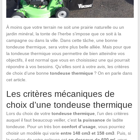
À moins que votre terrain ne soit une prairie naturelle ou un
jardin minéral, la tonte de l’herbe s’impose que ce soit à la
campagne ou dans la ville. Dans cette tâche, une bonne
tondeuse thermique, sera votre plus belle alliée. Mais pour que
la tondeuse thermique vous permettre de bien atteindre vos
objectifs, il est normal que vous en choisissiez une qui pourrait
répondre à vos besoins. Qu’elles sont à votre avis, les critères
de choix d’une bonne
tondeuse thermique
? On en parle dans
cet article.
Les critères mécaniques de
choix d’une tondeuse thermique
Lors du choix de votre
tondeuse thermique
, l’un des critères
auquel il faut beaucoup veiller, c’est
la
puissance
de ladite
tondeuse. Pour un très bon
confort d’usage
, vous pourriez
choisir un modèle qui varie
entre 148 cm
3
et 158 cm
3
. Puis, si
la surface de votre pelouse est
en dessous de 600 m²,
vous