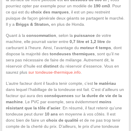
pourriez opter par exemple pour un modèle de
190 cm
3
. Pour
ce qui est du
choix des marques
, il est un peu restreint
puisque de façon générale deux géants se partagent le marché.
Il y a
Briggs & Straton,
en plus de Honda.
Quant à la
consommation
, selon la
puissance
de votre
machine, elle pourrait varier entre
0,7 litre et 1,2 litre
de
carburant à l’heure. Ainsi, l’avantage du
moteur 4 temps
, dont
dispose la majorité des
tondeuses thermiques
, sont qu’il ne
sera pas nécessaire de faire de mélange. Autrement dit, le
réservoir d’huile est
distinct
du réservoir d’essence. Vous en
saurez plus
sur tondeuse-thermique.info
.
L’autre facteur dont il faudra tenir compte, c’est
le matériau
dans lequel l’habillage de la tondeuse est fait. C’est d’ailleurs un
facteur qui aura des
conséquences
sur
la durée de vie de la
machine
. Le PVC par exemple, sera évidemment
moins
résistant
que la tôle d’acier
. En résumé, il faut retenir qu’une
tondeuse peut durer
10 ans
en moyenne à vos côtés. Il est
donc bien de faire un
choix de qualité
et de ne pas trop tenir
compte de la cherté du prix. D’ailleurs, le prix d’une tondeuse