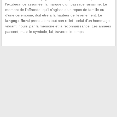
l’exubérance assumée, la marque d’un passage rarissime. Le
moment de l’offrande, qu’il s’agisse d’un repas de famille ou
d’une cérémonie, doit être à la hauteur de l’événement. Le
langage floral
prend alors tout son relief : celui d’un hommage
vibrant, nourri par la mémoire et la reconnaissance. Les années
passent, mais le symbole, lui, traverse le temps.
←
Les meilleurs sites pour trouver des jeux EVJF à imprimer
gratuitement pour votre enterrement de vie de jeune fille
Comment passer de 400 ml à litre facilement : guide de
conversion simple
→