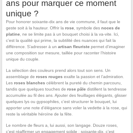
ans pour marquer ce moment
unique ?
Pour honorer soixante-dix ans de vie commune, il faut que le
geste soit à la hauteur. Offrir la
rose
, symbole des
noces de
platine
, ne se limite pas à un bouquet choisi à la va-vite. Ici,
c’est la qualité qui prime, la subtilité des nuances qui fait la
différence. S’adresser à un
artisan fleuriste
permet d’imaginer
une composition sur mesure, taillée pour raconter l’histoire
unique du couple.
La sélection des couleurs prend alors tout son sens. Un
assemblage de
roses rouges
exalte la passion et l’admiration.
Les
roses blanches
célèbrent la pureté du chemin parcouru,
tandis que quelques touches de
rose pâle
distillent la tendresse
accumulée au fil des ans. Ajouter des feuillages élégants, glisser
quelques lys ou gypsophiles, c’est structurer le bouquet, lui
apporter une note d’élégance sans voler la vedette à la rose, qui
reste la véritable héroïne de la fête.
Le nombre de fleurs a, lui aussi, son langage. Douze roses,
c’est réaffirmer un engagement solide ; soixante-dix, c’est