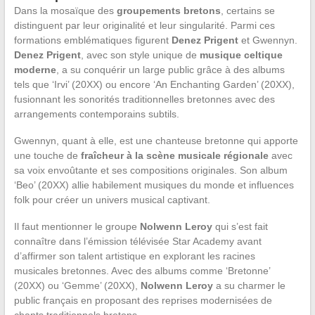
Dans la mosaïque des
groupements bretons
, certains se
distinguent par leur originalité et leur singularité. Parmi ces
formations emblématiques figurent
Denez Prigent
et Gwennyn.
Denez Prigent
, avec son style unique de
musique celtique
moderne
, a su conquérir un large public grâce à des albums
tels que ‘Irvi’ (20XX) ou encore ‘An Enchanting Garden’ (20XX),
fusionnant les sonorités traditionnelles bretonnes avec des
arrangements contemporains subtils.
Gwennyn, quant à elle, est une chanteuse bretonne qui apporte
une touche de
fraîcheur à la scène musicale régionale
avec
sa voix envoûtante et ses compositions originales. Son album
‘Beo’ (20XX) allie habilement musiques du monde et influences
folk pour créer un univers musical captivant.
Il faut mentionner le groupe
Nolwenn Leroy
qui s’est fait
connaître dans l’émission télévisée Star Academy avant
d’affirmer son talent artistique en explorant les racines
musicales bretonnes. Avec des albums comme ‘Bretonne’
(20XX) ou ‘Gemme’ (20XX),
Nolwenn Leroy
a su charmer le
public français en proposant des reprises modernisées de
chants traditionnels bretons.