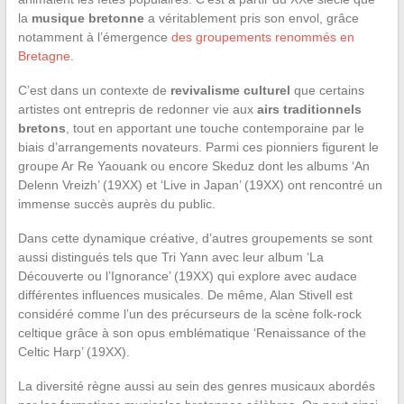
la
musique bretonne
a véritablement pris son envol, grâce
notamment à l’émergence
des groupements renommés en
Bretagne
.
C’est dans un contexte de
revivalisme culturel
que certains
artistes ont entrepris de redonner vie aux
airs traditionnels
bretons
, tout en apportant une touche contemporaine par le
biais d’arrangements novateurs. Parmi ces pionniers figurent le
groupe Ar Re Yaouank ou encore Skeduz dont les albums ‘An
Delenn Vreizh’ (19XX) et ‘Live in Japan’ (19XX) ont rencontré un
immense succès auprès du public.
Dans cette dynamique créative, d’autres groupements se sont
aussi distingués tels que Tri Yann avec leur album ‘La
Découverte ou l’Ignorance’ (19XX) qui explore avec audace
différentes influences musicales. De même, Alan Stivell est
considéré comme l’un des précurseurs de la scène folk-rock
celtique grâce à son opus emblématique ‘Renaissance of the
Celtic Harp’ (19XX).
La diversité règne aussi au sein des genres musicaux abordés