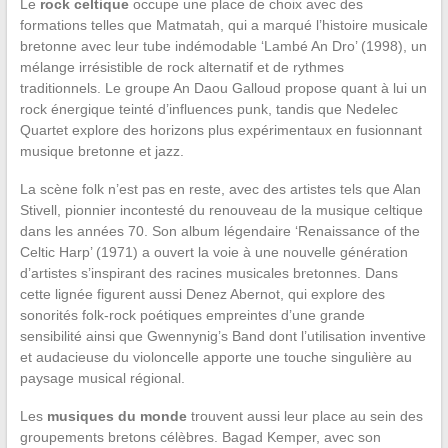
Le
rock celtique
occupe une place de choix avec des
formations telles que Matmatah, qui a marqué l’histoire musicale
bretonne avec leur tube indémodable ‘Lambé An Dro’ (1998), un
mélange irrésistible de rock alternatif et de rythmes
traditionnels. Le groupe An Daou Galloud propose quant à lui un
rock énergique teinté d’influences punk, tandis que Nedelec
Quartet explore des horizons plus expérimentaux en fusionnant
musique bretonne et jazz.
La scène folk n’est pas en reste, avec des artistes tels que Alan
Stivell, pionnier incontesté du renouveau de la musique celtique
dans les années 70. Son album légendaire ‘Renaissance of the
Celtic Harp’ (1971) a ouvert la voie à une nouvelle génération
d’artistes s’inspirant des racines musicales bretonnes. Dans
cette lignée figurent aussi Denez Abernot, qui explore des
sonorités folk-rock poétiques empreintes d’une grande
sensibilité ainsi que Gwennynig’s Band dont l’utilisation inventive
et audacieuse du violoncelle apporte une touche singulière au
paysage musical régional.
Les
musiques du monde
trouvent aussi leur place au sein des
groupements bretons célèbres. Bagad Kemper, avec son