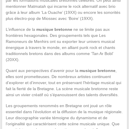
par les formations musicales bretonnes célèbres. On peut ainsi
mentionner Matmatah qui incarne le rock alternatif avec brio
grâce à leur album ‘La Ouache’ (19XX) ou encore les sonorités
plus électro-pop de Miossec avec ‘Boire’ (19XX).
L’influence de la
musique bretonne
ne se limite pas aux
frontières hexagonales. Des groupements tels que Les
Ramoneurs de Menhirs ont su exporter leur univers musical
énergique à travers le monde, en alliant punk rock et chants
traditionnels bretons dans des albums comme ‘Tan Ar Bobl’
(20XX).
Quant aux perspectives d’avenir pour la
musique bretonne
,
elles sont prometteuses. De nombreux artistes continuent
d’explorer et d’innover, tout en préservant l’héritage musical qui
fait la fierté de la Bretagne. La scène musicale bretonne reste
ainsi un vivier créatif où s’épanouissent des talents diversifiés.
Les groupements renommés en Bretagne ont joué un rôle
essentiel dans l’évolution et la diffusion de la musique régionale.
Leur discographie variée témoigne du dynamisme et de
l’originalité qui caractérisent cette scène musicale unique. Que