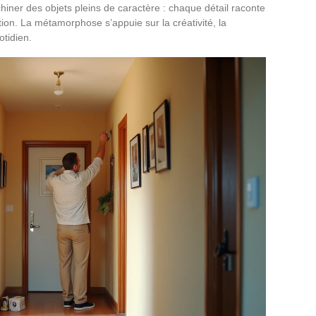
hiner des objets pleins de caractère : chaque détail raconte
ion. La métamorphose s’appuie sur la créativité, la
tidien.