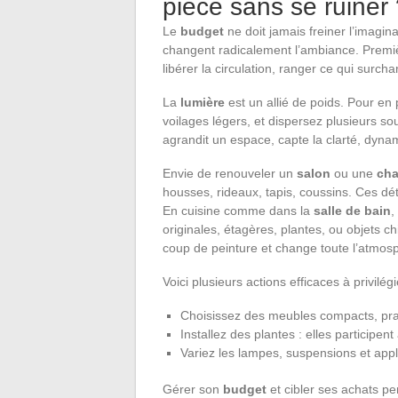
pièce sans se ruiner
Le
budget
ne doit jamais freiner l’imagi
changent radicalement l’ambiance. Premi
libérer la circulation, ranger ce qui surcha
La
lumière
est un allié de poids. Pour en 
voilages légers, et dispersez plusieurs so
agrandit un espace, capte la clarté, dynam
Envie de renouveler un
salon
ou une
ch
housses, rideaux, tapis, coussins. Ces dé
En cuisine comme dans la
salle de bain
,
originales, étagères, plantes, ou objets 
coup de peinture et change toute l’atmos
Voici plusieurs actions efficaces à privilégi
Choisissez des meubles compacts, prat
Installez des plantes : elles participent 
Variez les lampes, suspensions et app
Gérer son
budget
et cibler ses achats pe