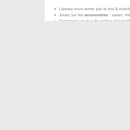
Laissez-vous tenter par le mix & match
Jouez sur les
accessoires
: vases, mi
Composez un mur de cadres dépareillés
Une
déco réussie
naît d’un subtil équilib
la palette, choisissez un thème, déclinez-
donne de la cohérence et facilite toutes 
inspirations.
Redessiner son intérieur, c’est écrire une 
chaque choix dessine la perspective d’un l
←
Comment gagner du temps et optimiser
Découvrez X Anima : une 