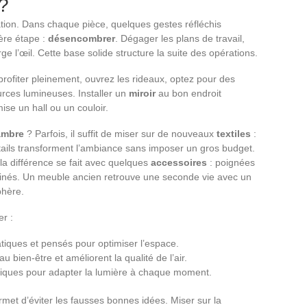
 ?
nation. Dans chaque pièce, quelques gestes réfléchis
ère étape :
désencombrer
. Dégager les plans de travail,
rge l’œil. Cette base solide structure la suite des opérations.
profiter pleinement, ouvrez les rideaux, optez pour des
urces lumineuses. Installer un
miroir
au bon endroit
ise un hall ou un couloir.
ambre
? Parfois, il suffit de miser sur de nouveaux
textiles
:
tails transforment l’ambiance sans imposer un gros budget.
 la différence se fait avec quelques
accessoires
: poignées
chinés. Un meuble ancien retrouve une seconde vie avec un
phère.
er :
iques et pensés pour optimiser l’espace.
au bien-être et améliorent la qualité de l’air.
liques pour adapter la lumière à chaque moment.
rmet d’éviter les fausses bonnes idées. Miser sur la