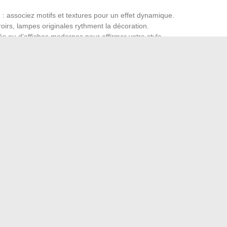
 : associez motifs et textures pour un effet dynamique.
roirs, lampes originales rythment la décoration.
 ou d’affiches modernes pour affirmer votre style.
re entre caractère affirmé et fil conducteur visuel. Réduisez
le pièce après pièce, en l’ajustant au besoin. Cette méthode
les envies de changement, au fil des saisons ou des
histoire nouvelle, une pièce à la fois. Chaque détail compte,
ieu où l’on se sent enfin pleinement chez soi.
 son quotidien grâce à une meilleure organisation
nouvelle expérience artistique immersive et interactive
→