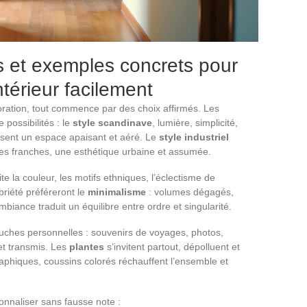
s et exemples concrets pour
ntérieur facilement
ration, tout commence par des choix affirmés. Les
 possibilités : le
style scandinave
, lumière, simplicité,
visent un espace apaisant et aéré. Le
style industriel
gnes franches, une esthétique urbaine et assumée.
ite la couleur, les motifs ethniques, l’éclectisme de
briété préféreront le
minimalisme
: volumes dégagés,
biance traduit un équilibre entre ordre et singularité.
 touches personnelles : souvenirs de voyages, photos,
jet transmis. Les
plantes
s’invitent partout, dépolluent et
 graphiques, coussins colorés réchauffent l’ensemble et
onnaliser sans fausse note :