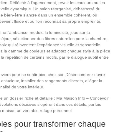
tidien. Réfléchir à l’agencement, revoir les couleurs ou les
nouvelle dynamique. Un salon réorganisé, débarrassé du
e bien-être
s’ancre dans un ensemble cohérent, où
devient fluide et où l’on reconnaît sa propre empreinte.
ne l’ambiance, module la luminosité, joue sur la
jour, sélectionner des fibres naturelles pour la chambre,
hoix qui réinventent l’expérience visuelle et sensorielle.
ez la gamme de couleurs et adaptez chaque style à la pièce
 répétition de certains motifs, par le dialogue subtil entre
leviers pour se sentir bien chez soi. Désencombrer ouvre
 astucieux, installer des rangements discrets, alléger la
alité de votre intérieur.
 un dossier riche et détaillé : Ma Maison Info – Concevoir
évolutions décisives s’opèrent dans ces détails, parfois
la maison un véritable refuge personnel.
ples pour transformer chaque